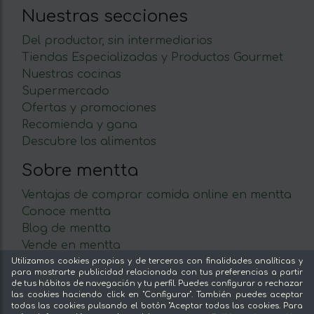
Nuestras secciones
Del productor, sin intermediarios
Tiendas Especializadas y Productos Gourmet
Nuestras cocinas
Supermercado
Ofertas y promociones
Recomienda y gana
Descubre los alimentos
Sobre mentta
Ventajas de comprar comida online en mentta
Conoce mentta
Blog de mentta
Vende en mentta
Fidelización
Utilizamos cookies propias y de terceros con finalidades analíticas y
para mostrarte publicidad relacionada con tus preferencias a partir
Preguntas frecuentes
de tus hábitos de navegación y tu perfil. Puedes configurar o rechazar
las cookies haciendo click en "Configurar". También puedes aceptar
Legal
todas las cookies pulsando el botón "Aceptar todas las cookies. Para