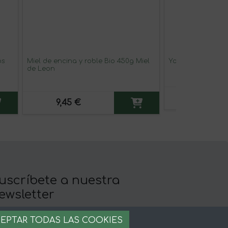
os
Miel de encina y roble Bio 450g Miel
Yogi Tea Regaliz M
de Leon
4,20 €
9,45 €
uscríbete a nuestra
ewsletter
llévate 5% de descuento en tu primera
EPTAR TODAS LAS COOKIES
ompra