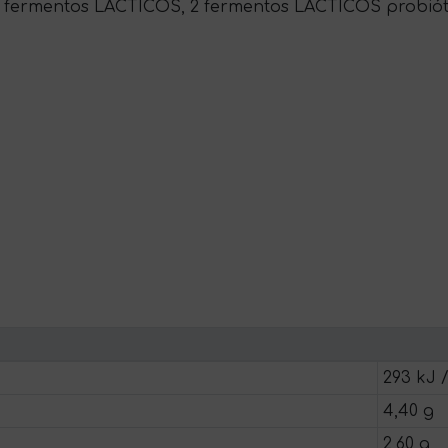
 fermentos LÁCTICOS, 2 fermentos LÁCTICOS probiótic
293 kJ /
4,40 g
2,60 g