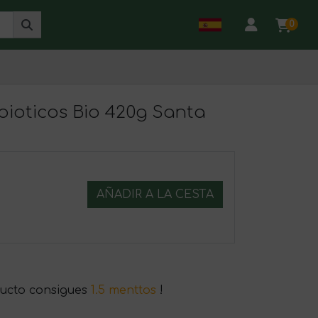
0
obioticos Bio 420g Santa
AÑADIR A LA CESTA
ucto consigues
1.5 menttos
!