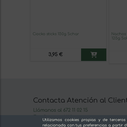
Ciocko sticks 150g Schar
Nachos 
125g So
3,95 €
Contacta Atención al Clien
Llámanos al 672 11 02 15
Escríbenos al Whatsapp
Utilizamos cookies propias y de terceros
Escríbenos
relacionada con tus preferencias a partir d