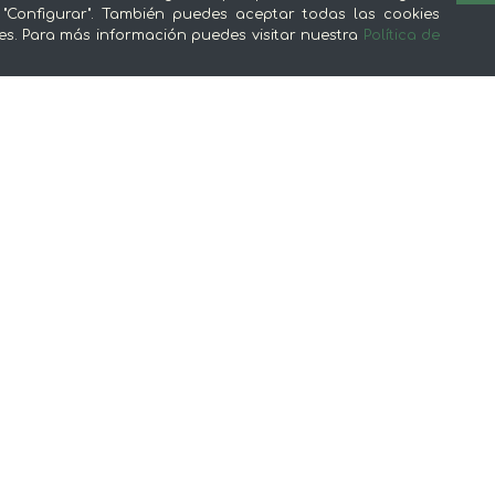
 "Configurar". También puedes aceptar todas las cookies
es. Para más información puedes visitar nuestra
Política de
Sobre mentta
L
Ventajas de comprar comida online en
Av
mentta
Té
Conoce mentta
P
Blog de mentta
Ge
Vende en mentta
Fidelización
Preguntas frecuentes