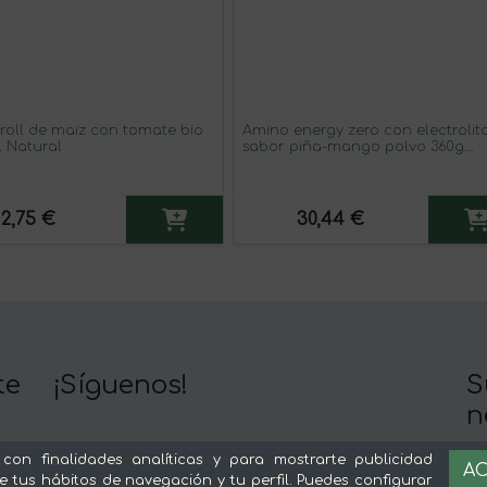
roll de maiz con tomate bio
Amino energy zero con electrolit
l Natural
sabor piña-mango polvo 360g
BiotechUSA
2,75 €
30,44 €
te
¡Síguenos!
S
n
Y 
 con finalidades analíticas y para mostrarte publicidad
Nuestra app es mejor :)
AC
c
e tus hábitos de navegación y tu perfil. Puedes configurar