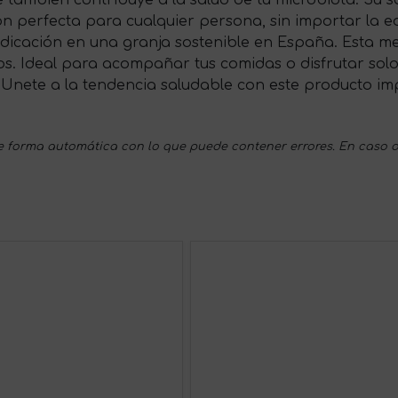
ue también contribuye a la salud de tu microbiota. Su 
ión perfecta para cualquier persona, sin importar la 
icación en una granja sostenible en España. Esta me
s. Ideal para acompañar tus comidas o disfrutar solo
 Unete a la tendencia saludable con este producto i
 forma automática con lo que puede contener errores. En caso d