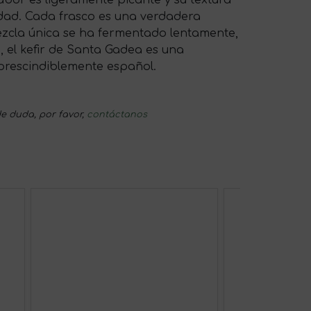
sabor es ligeramente picante y su textura
edad. Cada frasco es una verdadera
zcla única se ha fermentado lentamente,
, el kefir de Santa Gadea es una
mprescindiblemente español.
e duda, por favor,
contáctanos