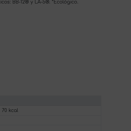
os: BB-12® y LA-5®. *Ecológico.
 70 kcal