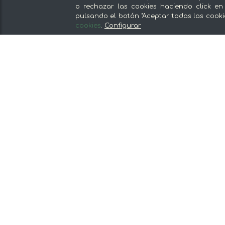
De lunes a viernes de 8:30 a 14:00
o rechazar las cookies haciendo click en
pulsando el botón "Aceptar todas las cooki
cookies
.
Configurar
Nuestras secciones
Del productor, sin intermediarios
Tiendas Especializadas y Productos
Gourmet
Nuestras cocinas
Supermercado
Ofertas y promociones
Recomienda y gana
Descubre los alimentos