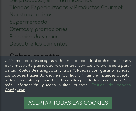
Del productor, sin intermediarios
Tiendas Especializadas y Productos Gourmet
Nuestras cocinas
Supermercado
Ofertas y promociones
Recomienda y gana
Descubre los alimentos
Sobre mentta
Utilizamos cookies propias y de terceros con finalidades analíticas y
para mostrarte publicidad relacionada con tus preferencias a partir
Ventajas de comprar comida online en mentta
de tus hábitos de navegación y tu perfil. Puedes configurar o rechazar
Conoce mentta
las cookies haciendo click en "Configurar". También puedes aceptar
todas las cookies pulsando el botón "Aceptar todas las cookies. Para
Blog de mentta
más información puedes visitar nuestra
Política de cookies
.
Vende en mentta
Configurar
Fidelización
8,99 €
AÑADIR A LA CESTA
ACEPTAR TODAS LAS COOKIES
Preguntas frecuentes
35.96 €/L
Legal
Aviso legal
Términos y condiciones