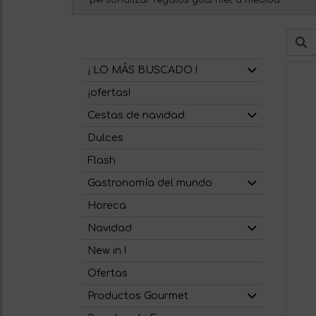
personalizar regalos gourmet a medida.
¡ LO MÁS BUSCADO !
¡ofertas!
Cestas de navidad
Dulces
Flash
Gastronomía del mundo
Horeca
Navidad
New in !
Ofertas
Productos Gourmet