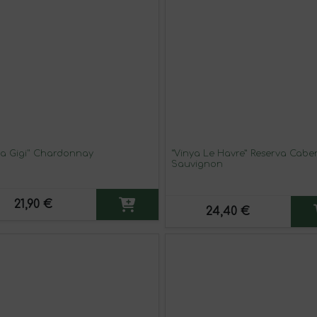
ya Gigi" Chardonnay
“Vinya Le Havre” Reserva Cabe
Sauvignon
21,90 €
24,40 €