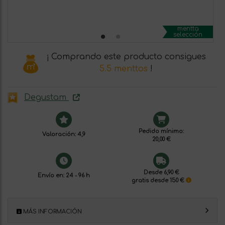
mentta
selección
¡ Comprando este producto consigues
5.5 menttos
!
Degustam
Pedido mínimo:
Valoración: 4,9
20,00 €
Desde 6,90 €
Envío en: 24 - 96 h
gratis desde 150 €
MÁS INFORMACIÓN