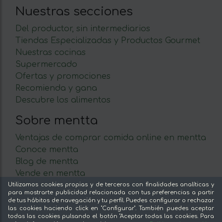
Nuestras secciones
Del productor, sin intermediarios
Tiendas Especializadas y Productos Gourmet
Nuestras cocinas
Supermercado
Ofertas y promociones
Recomienda y gana
Descubre los alimentos
Sobre mentta
Ventajas de comprar comida online en mentta
Conoce mentta
Blog de mentta
Vende en mentta
Fidelización
Utilizamos cookies propias y de terceros con finalidades analíticas y
para mostrarte publicidad relacionada con tus preferencias a partir
Preguntas frecuentes
de tus hábitos de navegación y tu perfil. Puedes configurar o rechazar
las cookies haciendo click en "Configurar". También puedes aceptar
Legal
todas las cookies pulsando el botón "Aceptar todas las cookies. Para