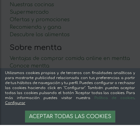
Nuestras cocinas
Supermercado
Ofertas y promociones
Recomienda y gana
Descubre los alimentos
Sobre mentta
Ventajas de comprar comida online en mentta
Conoce mentta
Blog de mentta
Utilizamos cookies propias y de terceros con finalidades analíticas y
para mostrarte publicidad relacionada con tus preferencias a partir
Vende en mentta
de tus hábitos de navegación y tu perfil. Puedes configurar o rechazar
Fidelización
las cookies haciendo click en "Configurar". También puedes aceptar
todas las cookies pulsando el botón "Aceptar todas las cookies. Para
Preguntas frecuentes
más información puedes visitar nuestra
Política de cookies
.
Configurar
Legal
38,00 €
OPCIONES
ACEPTAR TODAS LAS COOKIES
Aviso legal
Términos y condiciones
Pago seguro