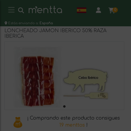
0
Estás enviando a:
España
LONCHEADO JAMON IBERICO 50% RAZA
IBERICA
¡ Comprando este producto consigues
19 menttos
!