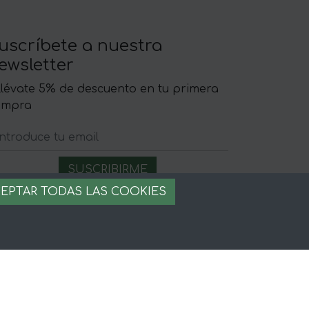
uscríbete a nuestra
ewsletter
llévate 5% de descuento en tu primera
ompra
EPTAR TODAS LAS COOKIES
egal
iso legal
rminos y condiciones
ago seguro
stion de cookies