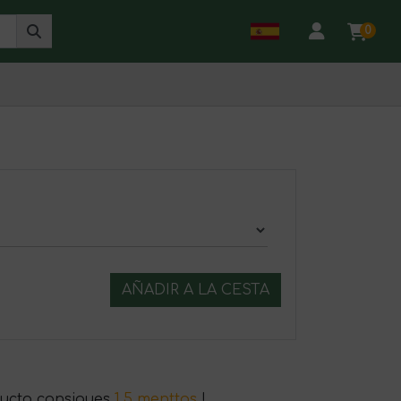
0
AÑADIR A LA CESTA
ucto consigues
1.5 menttos
!