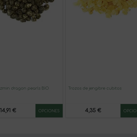
azmin dragon pearls BIO
Trozos de jengibre cubitos
14,91 €
4,35 €
OPCIONES
OPCIO