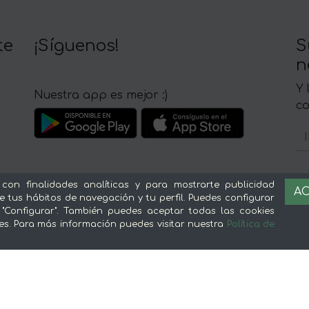
te
¡Síguenos!
S
n
Y 
Nuestra app es mejor :)
c
 con finalidades analíticas y para mostrarte publicidad
AC
e tus hábitos de navegación y tu perfil. Puedes configurar
Sobre mentta
L
 "Configurar". También puedes aceptar todas las cookies
es. Para más información puedes visitar nuestra
Política de
Ventajas de comprar comida online en
Av
mentta
Té
Conoce mentta
P
Blog de mentta
Ge
Vende en mentta