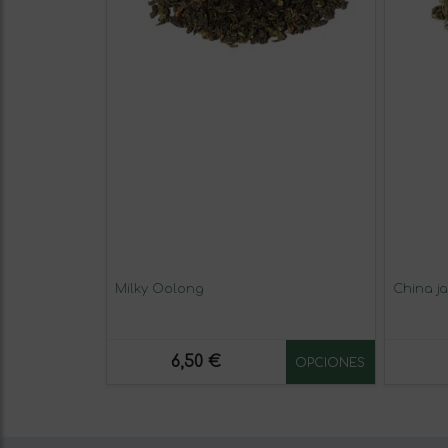
Milky Oolong
China j
6,50 €
OPCIONES