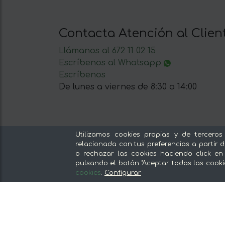
Contacta Atención al Clien
Llámanos al 672 11 02 15
Escríbenos al Whatsapp
Escríbenos
De lunes a viernes de 8:30 a 14:00
Utilizamos cookies propias y de terceros
relacionada con tus preferencias a partir d
Nuestras secciones
o rechazar las cookies haciendo click en
pulsando el botón "Aceptar todas las cooki
Del productor, sin intermediarios
cookies
.
Configurar
Tiendas Especializadas y Productos
Gourmet
Nuestras cocinas
Supermercado