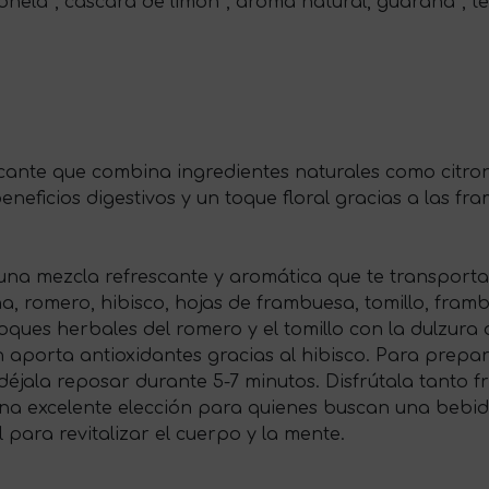
onela*, cáscara de limón*, aroma natural, guaraná*, té
cante que combina ingredientes naturales como citron
neficios digestivos y un toque floral gracias a las fr
una mezcla refrescante y aromática que te transport
a, romero, hibisco, hojas de frambuesa, tomillo, framb
toques herbales del romero y el tomillo con la dulzura
én aporta antioxidantes gracias al hibisco. Para pre
 déjala reposar durante 5-7 minutos. Disfrútala tanto f
na excelente elección para quienes buscan una bebid
 para revitalizar el cuerpo y la mente.