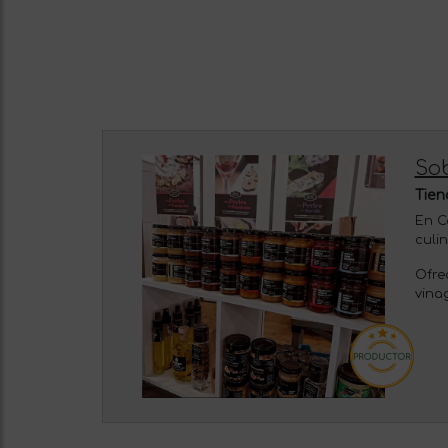
So
Tien
En C
culi
Ofre
vina