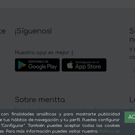
te
¡Síguenos!
S
n
Y 
Nuestra app es mejor :)
c
Sobre mentta
L
Ventajas de comprar comida online en
Av
 con finalidades analíticas y para mostrarte publicidad
AC
mentta
Té
e tus hábitos de navegación y tu perfil. Puedes configurar
Conoce mentta
P
 "Configurar". También puedes aceptar todas las cookies
Blog de mentta
Ge
es. Para más información puedes visitar nuestra
Política de