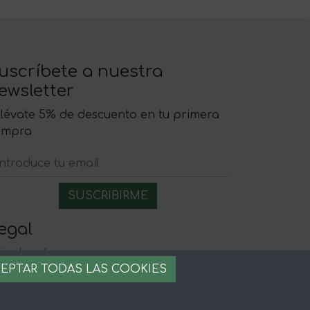
uscríbete a nuestra
ewsletter
llévate 5% de descuento en tu primera
ompra
egal
iso legal
EPTAR TODAS LAS COOKIES
rminos y condiciones
ago seguro
stion de cookies