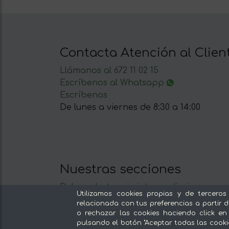
Contacta Atención al Clien
Llámanos al 672 11 02 15
Escríbenos al Whatsapp
Escríbenos
De lunes a viernes de 8:30 a 14:00
Nuestras secciones
Del productor, sin intermediarios
Utilizamos cookies propias y de terceros
Tiendas Especializadas y Productos
relacionada con tus preferencias a partir d
Gourmet
o rechazar las cookies haciendo click en
Nuestras cocinas
pulsando el botón "Aceptar todas las cooki