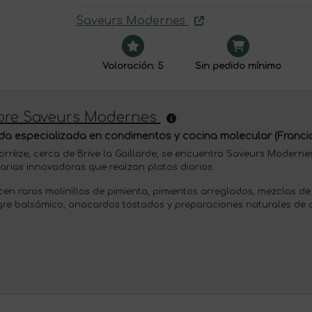
Saveurs Modernes
Valoración: 5
Sin pedido mínimo
bre Saveurs Modernes
da especializada en condimentos y cocina molecular (Franci
orrèze, cerca de Brive la Gaillarde, se encuentra Saveurs Modern
narias innovadoras que realzan platos diarios.
cen raros molinillos de pimienta, pimientos arreglados, mezclas de 
gre balsámico, anacardos tostados y preparaciones naturales de 