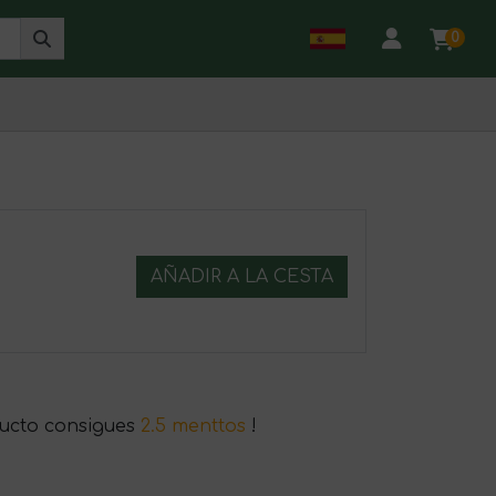
0
AÑADIR A LA CESTA
ucto consigues
2.5 menttos
!