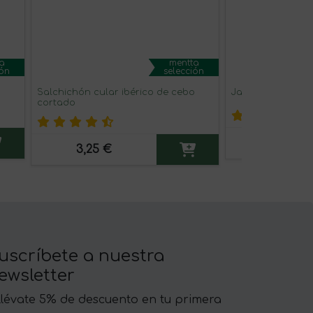
a
mentta
ión
selección
Salchichón cular ibérico de cebo
Jamón Ibérico d
cortado
7,90 €
3,25 €
uscríbete a nuestra
ewsletter
llévate 5% de descuento en tu primera