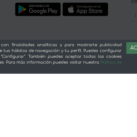
c
Sobre mentta
L
 con finalidades analíticas y para mostrarte publicidad
AC
e tus hábitos de navegación y tu perfil. Puedes configurar
Ventajas de comprar comida online en
Av
 "Configurar". También puedes aceptar todas las cookies
mentta
Té
es. Para más información puedes visitar nuestra
Política de
Conoce mentta
P
Blog de mentta
Ge
Vende en mentta
Fidelización
Preguntas frecuentes