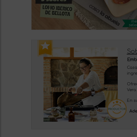
me
sele
Sob
Embu
Casa
ingr
Ofre
Vera.
En s
Ade