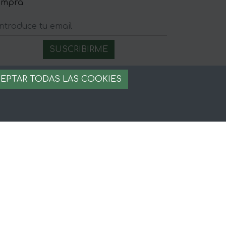
ompra
egal
EPTAR TODAS LAS COOKIES
iso legal
rminos y condiciones
ago seguro
stion de cookies