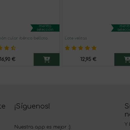
mentta
mentt
selección
selecc
ón cular ibérico bellota
Lote velitas
16,90 €
12,95 €
te
¡Síguenos!
S
n
Y 
Nuestra app es mejor :)