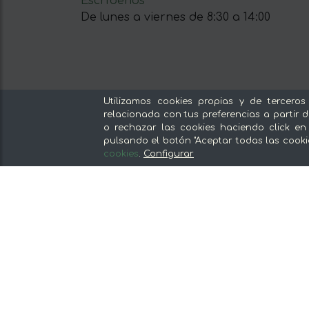
Escríbenos
De lunes a viernes de 8:30 a 14:00
Nuestras secciones
Utilizamos cookies propias y de terceros
relacionada con tus preferencias a partir d
Del productor, sin intermediarios
o rechazar las cookies haciendo click en
Tiendas Especializadas y Productos
pulsando el botón "Aceptar todas las cooki
cookies
.
Configurar
Gourmet
Nuestras cocinas
Supermercado
Ofertas y promociones
Recomienda y gana
Descubre los alimentos