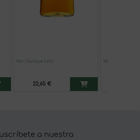
Ron Cacique Litro
Maestro Dobel D
22,65 €
75,55 €
uscríbete a nuestra