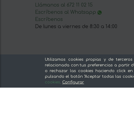
Llámanos al 672 11 02 15
Escríbenos al Whatsapp
Escríbenos
De lunes a viernes de 8:30 a 14:00
Utilizamos cookies propias y de terceros
Nuestras secciones
relacionada con tus preferencias a partir d
o rechazar las cookies haciendo click en
Del productor, sin intermediarios
pulsando el botón "Aceptar todas las cooki
Tiendas Especializadas y Productos
cookies
.
Configurar
Gourmet
Nuestras cocinas
Supermercado
Ofertas y promociones
Recomienda y gana
Descubre los alimentos