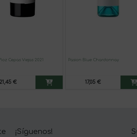
ñoz Cepas Viejas 2021
Pasion Blue Chardonnay
21,45 €
17,05 €
te
¡Síguenos!
S