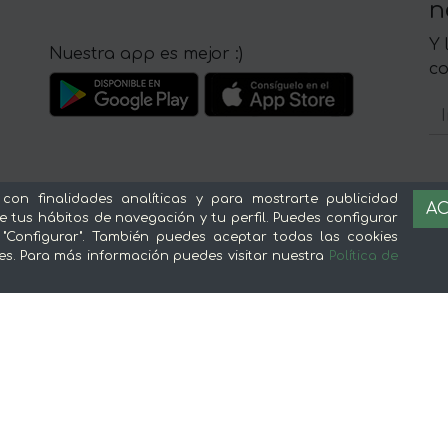
n
Y 
Nuestra app es mejor :)
c
 con finalidades analíticas y para mostrarte publicidad
Sobre mentta
L
AC
e tus hábitos de navegación y tu perfil. Puedes configurar
 "Configurar". También puedes aceptar todas las cookies
Ventajas de comprar comida online en
Av
es. Para más información puedes visitar nuestra
Política de
mentta
Té
Conoce mentta
P
Blog de mentta
Ge
Vende en mentta
Fidelización
Preguntas frecuentes