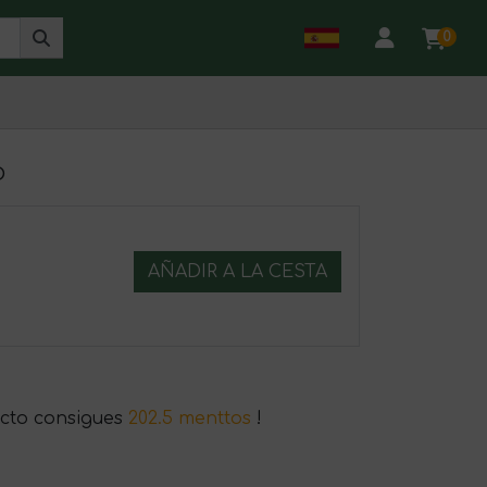
0
o
AÑADIR A LA CESTA
cto consigues
202.5 menttos
!