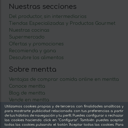
Nuestras secciones
Del productor, sin intermediarios
Tiendas Especializadas y Productos Gourmet
Nuestras cocinas
Supermercado
Ofertas y promociones
Recomienda y gana
Descubre los alimentos
Sobre mentta
Ventajas de comprar comida online en mentta
Conoce mentta
Blog de mentta
Vende en mentta
Fidelización
Utilizamos cookies propias y de terceros con finalidades analíticas y
para mostrarte publicidad relacionada con tus preferencias a partir
Preguntas frecuentes
de tus hábitos de navegación y tu perfil. Puedes configurar o rechazar
las cookies haciendo click en "Configurar". También puedes aceptar
Legal
todas las cookies pulsando el botón "Aceptar todas las cookies. Para