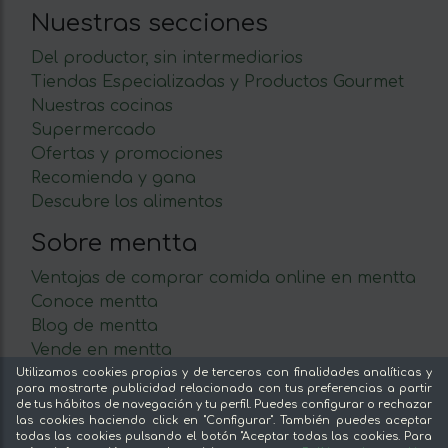
Nuestras secciones
Del productor, sin intermediarios
Tiendas Especializadas y Productos Gourmet
Nuestras cocinas
Supermercado
Ofertas y promociones
Recomienda y gana
Descubre los alimentos
Sobre mentta
Ventajas de comprar comida online en mentta
Conoce mentta
Blog de mentta
Vende en mentta
Fidelización
Utilizamos cookies propias y de terceros con finalidades analíticas y
para mostrarte publicidad relacionada con tus preferencias a partir
Preguntas frecuentes
de tus hábitos de navegación y tu perfil. Puedes configurar o rechazar
las cookies haciendo click en "Configurar". También puedes aceptar
Legal
todas las cookies pulsando el botón "Aceptar todas las cookies. Para