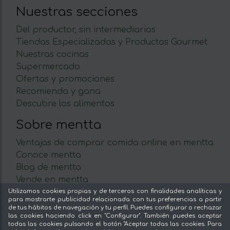
Nuestras secciones
Del productor, sin intermediarios
Tiendas Especializadas y Productos Gourmet
Nuestras cocinas
Supermercado
Ofertas y promociones
Recomienda y gana
Descubre los alimentos
Sobre mentta
Ventajas de comprar comida online en mentta
Conoce mentta
Blog de mentta
Vende en mentta
Fidelización
Utilizamos cookies propias y de terceros con finalidades analíticas y
para mostrarte publicidad relacionada con tus preferencias a partir
Preguntas frecuentes
de tus hábitos de navegación y tu perfil. Puedes configurar o rechazar
las cookies haciendo click en "Configurar". También puedes aceptar
Legal
todas las cookies pulsando el botón "Aceptar todas las cookies. Para