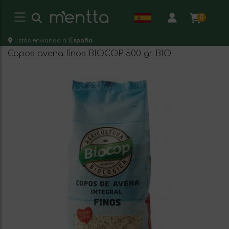
0
Estás enviando a:
España
Copos avena finos BIOCOP 500 gr BIO