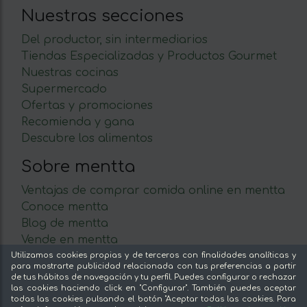
Nuestras secciones
Del productor, sin intermediarios
Tiendas Especializadas y Productos Gourmet
Nuestras cocinas
Supermercado
Ofertas y promociones
Recomienda y gana
Descubre los alimentos
Sobre mentta
Ventajas de comprar comida online en mentta
Conoce mentta
Blog de mentta
Vende en mentta
Fidelización
Utilizamos cookies propias y de terceros con finalidades analíticas y
para mostrarte publicidad relacionada con tus preferencias a partir
Preguntas frecuentes
de tus hábitos de navegación y tu perfil. Puedes configurar o rechazar
las cookies haciendo click en "Configurar". También puedes aceptar
Legal
todas las cookies pulsando el botón "Aceptar todas las cookies. Para