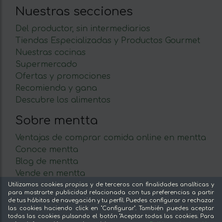
Nuestras secciones
Del productor, sin intermediarios
Tiendas Especializadas y Productos Gourmet
Nuestras cocinas
Supermercado
Ofertas y promociones
Recomienda y gana
Descubre los alimentos
Sobre mentta
Ventajas de comprar comida online en mentta
Conoce mentta
Blog de mentta
Vende en mentta
Fidelización
Utilizamos cookies propias y de terceros con finalidades analíticas y
para mostrarte publicidad relacionada con tus preferencias a partir
Preguntas frecuentes
de tus hábitos de navegación y tu perfil. Puedes configurar o rechazar
las cookies haciendo click en "Configurar". También puedes aceptar
Legal
todas las cookies pulsando el botón "Aceptar todas las cookies. Para