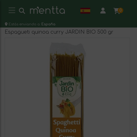
0
Estás enviando a:
España
Espagueti quinoa curry JARDIN BIO 500 gr