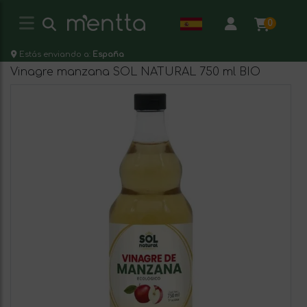
0
Estás enviando a:
España
Vinagre manzana SOL NATURAL 750 ml BIO