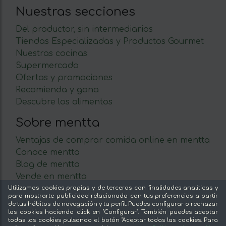
Nuestras secciones
Del productor, sin intermediarios
Tiendas Especializadas y Productos Gourmet
Nuestras cocinas
Supermercado
Ofertas y promociones
Recomienda y gana
Descubre los alimentos
Sobre mentta
Ventajas de comprar comida online en mentta
Conoce mentta
Blog de mentta
Vende en mentta
Fidelización
Utilizamos cookies propias y de terceros con finalidades analíticas y
para mostrarte publicidad relacionada con tus preferencias a partir
Preguntas frecuentes
de tus hábitos de navegación y tu perfil. Puedes configurar o rechazar
las cookies haciendo click en "Configurar". También puedes aceptar
Legal
todas las cookies pulsando el botón "Aceptar todas las cookies. Para