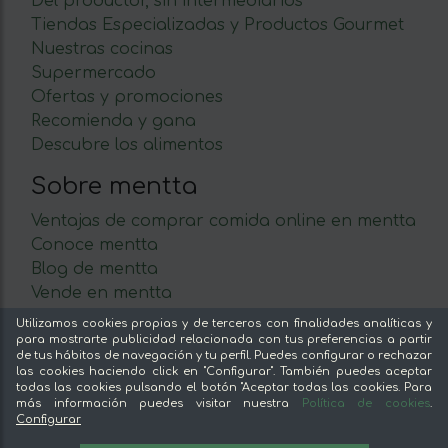
Del productor, sin intermediarios
Tiendas Especializadas y Productos Gourmet
Nuestras cocinas
Supermercado
Ofertas y promociones
Recomienda y gana
Descubre los alimentos
Sobre mentta
Ventajas de comprar comida online en mentta
Conoce mentta
Blog de mentta
Vende en mentta
Fidelización
Utilizamos cookies propias y de terceros con finalidades analíticas y
Preguntas frecuentes
para mostrarte publicidad relacionada con tus preferencias a partir
de tus hábitos de navegación y tu perfil. Puedes configurar o rechazar
las cookies haciendo click en "Configurar". También puedes aceptar
Legal
todas las cookies pulsando el botón "Aceptar todas las cookies. Para
más información puedes visitar nuestra
Política de cookies
.
Aviso legal
Configurar
Términos y condiciones