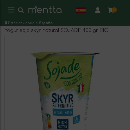
0
Estás enviando a:
España
Yogur soja skyr natural SOJADE 400 gr BIO