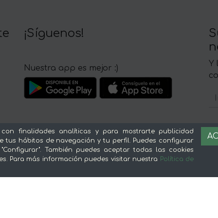
te
¡Síguenos!
S
n
Y 
Nuestra app es mejor :)
c
 con finalidades analíticas y para mostrarte publicidad
AC
e tus hábitos de navegación y tu perfil. Puedes configurar
Sobre mentta
L
 "Configurar". También puedes aceptar todas las cookies
es. Para más información puedes visitar nuestra
Política de
Ventajas de comprar comida online en
Av
mentta
Té
Conoce mentta
P
Blog de mentta
Ge
Vende en mentta