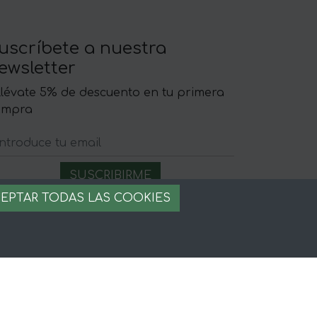
uscríbete a nuestra
ewsletter
llévate 5% de descuento en tu primera
ompra
EPTAR TODAS LAS COOKIES
egal
iso legal
rminos y condiciones
ago seguro
stion de cookies