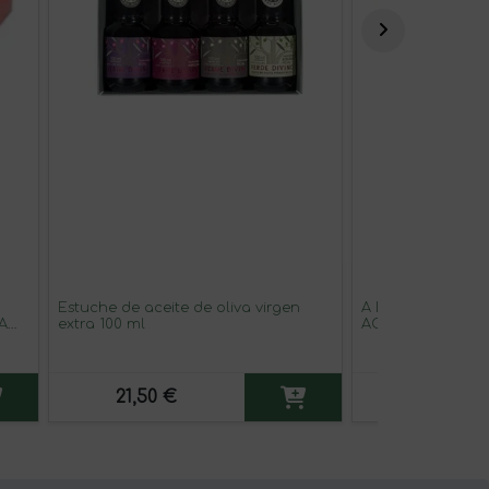
Estuche de aceite de oliva virgen
A LA CARTA - CA
A
extra 100 ml
AOVE TEMPRANO
21,50 €
92,10 €