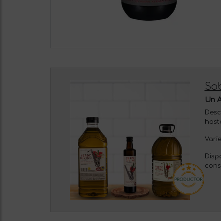
Sob
Un A
Desc
hast
Vari
Disp
cons