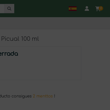
0
 Picual 100 ml
errada
ducto consigues
2 menttos
!