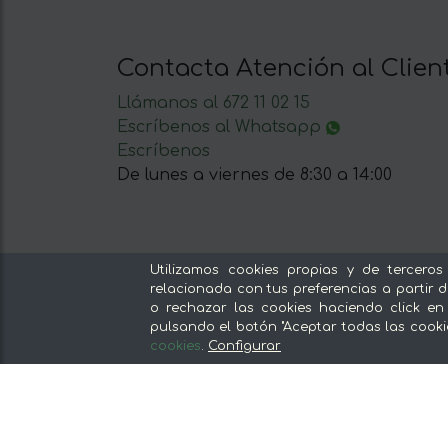
Contacta Atención al Clien
Llámanos al 672 11 02 15
Escríbenos al Whatsapp
Escríbenos
De lunes a viernes de 8:30 a 14:00
Utilizamos cookies propias y de terceros
relacionada con tus preferencias a partir d
Nuestras secciones
o rechazar las cookies haciendo click en
pulsando el botón "Aceptar todas las cooki
Del productor, sin intermediarios
cookies
.
Configurar
Tiendas Especializadas y Productos
Gourmet
Nuestras cocinas
Supermercado