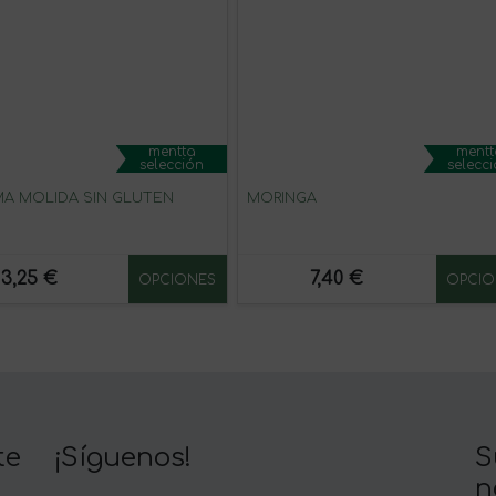
mentta
mentt
selección
selecc
A MOLIDA SIN GLUTEN
MORINGA
3,25 €
7,40 €
OPCIONES
OPCIO
te
¡Síguenos!
S
n