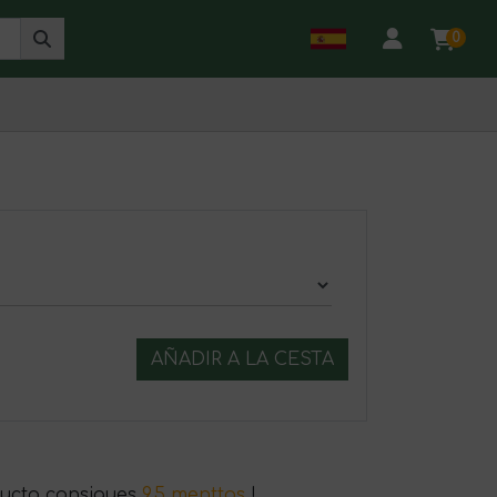
0
AÑADIR A LA CESTA
ucto consigues
9.5 menttos
!