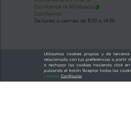
Llámanos al 672 11 02 15
Escríbenos al Whatsapp
Escríbenos
De lunes a viernes de 8:30 a 14:00
Utilizamos cookies propias y de terceros
Nuestras secciones
relacionada con tus preferencias a partir d
o rechazar las cookies haciendo click en
Del productor, sin intermediarios
pulsando el botón "Aceptar todas las cooki
Tiendas Especializadas y Productos
cookies
.
Configurar
Gourmet
Nuestras cocinas
Supermercado
Ofertas y promociones
Recomienda y gana
Descubre los alimentos