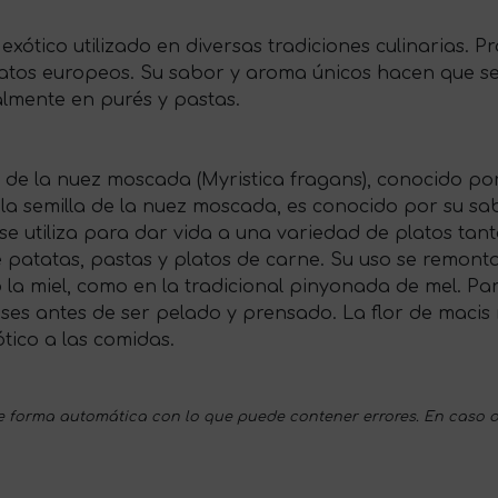
exótico utilizado en diversas tradiciones culinarias. P
platos europeos. Su sabor y aroma únicos hacen que s
lmente en purés y pastas.
o de la nuez moscada (Myristica fragans), conocido por 
 la semilla de la nuez moscada, es conocido por su sabo
 se utiliza para dar vida a una variedad de platos ta
patatas, pastas y platos de carne. Su uso se remonta
a miel, como en la tradicional pinyonada de mel. Para
es antes de ser pelado y prensado. La flor de macis m
tico a las comidas.
 forma automática con lo que puede contener errores. En caso d