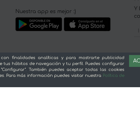
Y 
Nuestra app es mejor :)
c
 con finalidades analíticas y para mostrarte publicidad
Sobre mentta
L
AC
e tus hábitos de navegación y tu perfil. Puedes configurar
 "Configurar". También puedes aceptar todas las cookies
Ventajas de comprar comida online en
Av
es. Para más información puedes visitar nuestra
Política de
mentta
Té
Conoce mentta
P
Blog de mentta
Ge
Vende en mentta
Fidelización
Preguntas frecuentes