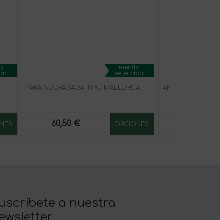
a
mentta
ión
selección
PARA SOBRASADA TIPO MALLORCA
ANIS VERDE
60,50 €
4,93 €
NES
OPCIONES
uscríbete a nuestra
ewsletter