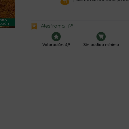
ntta
cción
Alesframa
Valoración: 4,9
Sin pedido mínimo