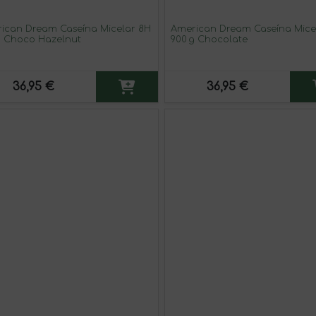
ican Dream Caseína Micelar 8H
American Dream Caseína Mice
g Choco Hazelnut
900 g Chocolate
36,95 €
36,95 €