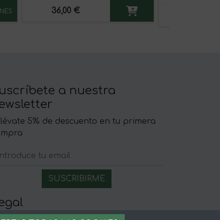
36,00 €
NES
6,90 €
uscríbete a nuestra
ewsletter
llévate 5% de descuento en tu primera
ompra
egal
iso legal