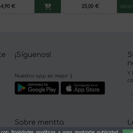
4,90 €
25,00 €
OPCIO
te
¡Síguenos!
S
n
Y 
Nuestra app es mejor :)
c
Sobre mentta
L
Ventajas de comprar comida online en
Av
 con finalidades analíticas y para mostrarte publicidad