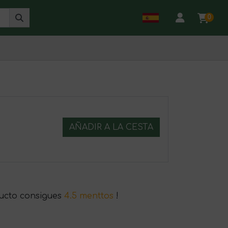
0
AÑADIR A LA CESTA
ucto consigues
4.5 menttos
!