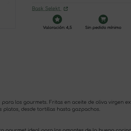
Bask Selekt
Valoración: 4,5
Sin pedido mínimo
para los gourmets. Fritas en aceite de oliva virgen e
 platos, desde tortillas hasta gazpachos.
 gourmet ideal para los amantes de la buena cocina y