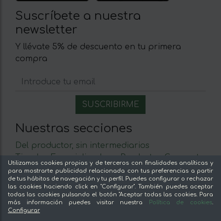
Suscríbete a nuestra
newsletter
Y llévate 5% de descuento en tu primera
compra
Nuestras secciones
Del productor, sin intermediarios
Tiendas Especializadas y Productos Gourmet
Utilizamos cookies propias y de terceros con finalidades analíticas y
Nuestras cocinas
para mostrarte publicidad relacionada con tus preferencias a partir
de tus hábitos de navegación y tu perfil. Puedes configurar o rechazar
Supermercado
las cookies haciendo click en "Configurar". También puedes aceptar
Ofertas y promociones
todas las cookies pulsando el botón "Aceptar todas las cookies. Para
más información puedes visitar nuestra
Política de cookies
.
Recomienda y gana
Configurar
Descubre los alimentos