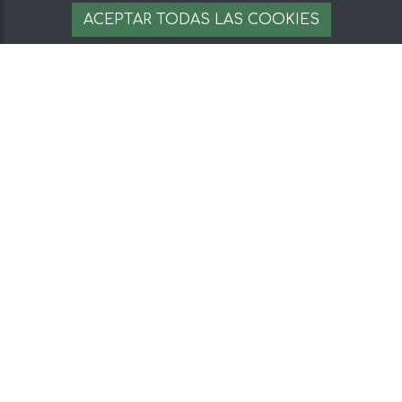
25 €
AÑADIR A LA CESTA
ACEPTAR TODAS LAS COOKIES
Sobre mentta
Ventajas de comprar comida online en mentta
Conoce mentta
Blog de mentta
Vende en mentta
Fidelización
Preguntas frecuentes
Legal
Aviso legal
Términos y condiciones
Pago seguro
Gestion de cookies