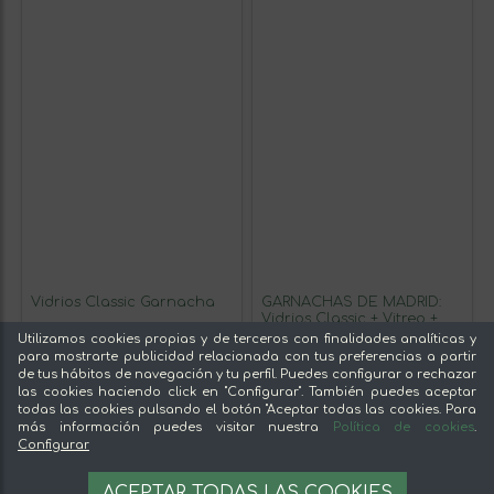
Vidrios Classic Garnacha
GARNACHAS DE MADRID:
Vidrios Classic + Vitreo +
Nigromante + envío GRATIS
Utilizamos cookies propias y de terceros con finalidades analíticas y
para mostrarte publicidad relacionada con tus preferencias a partir
9,00 €
de tus hábitos de navegación y tu perfil. Puedes configurar o rechazar
25,00 €
las cookies haciendo click en "Configurar". También puedes aceptar
todas las cookies pulsando el botón "Aceptar todas las cookies. Para
más información puedes visitar nuestra
Política de cookies
.
Configurar
ACEPTAR TODAS LAS COOKIES