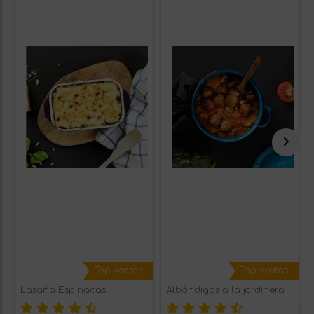
Top ventas
Top ventas
Lasaña Espinacas
Albóndigas a la jardinera