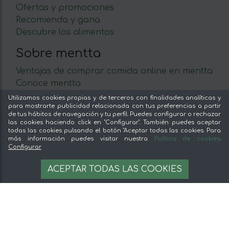
Ofertas y promociones
Recomienda y gana
Descubre los alimentos
Sobre mentta
Ventajas de comprar comida online en mentta
Conoce mentta
Blog de mentta
Utilizamos cookies propias y de terceros con finalidades analíticas y
para mostrarte publicidad relacionada con tus preferencias a partir
Vende en mentta
de tus hábitos de navegación y tu perfil. Puedes configurar o rechazar
Fidelización
las cookies haciendo click en "Configurar". También puedes aceptar
todas las cookies pulsando el botón "Aceptar todas las cookies. Para
Preguntas frecuentes
más información puedes visitar nuestra
Política de cookies
.
Configurar
Legal
7,95 €
AÑADIR A LA CESTA
ACEPTAR TODAS LAS COOKIES
Aviso legal
Términos y condiciones
Pago seguro
Gestion de cookies