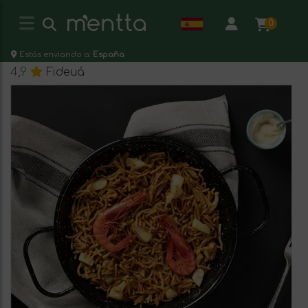
0
Estás enviando a:
España
4,9
Fideuá