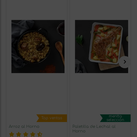
mentta
Top ventas
selección
Arroz al Horno
Paletilla de Lechal al
Horno