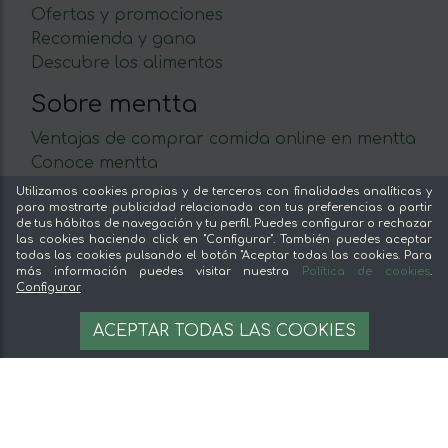
Ofertas y promociones
Recomienda y gana
Descubre los alimentos
Sobre mentta
Ventajas de comprar comida online en mentta
Conoce mentta
Blog de mentta
Utilizamos cookies propias y de terceros con finalidades analíticas y
para mostrarte publicidad relacionada con tus preferencias a partir
Vende en mentta
de tus hábitos de navegación y tu perfil. Puedes configurar o rechazar
Fidelización
las cookies haciendo click en "Configurar". También puedes aceptar
todas las cookies pulsando el botón "Aceptar todas las cookies. Para
Preguntas frecuentes
más información puedes visitar nuestra
Política de cookies
.
Configurar
Legal
7,95 €
AÑADIR A LA CESTA
ACEPTAR TODAS LAS COOKIES
Aviso legal
Términos y condiciones
Pago seguro
Gestion de cookies