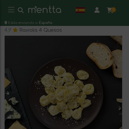
0
Estás enviando a:
España
4,9
Raviolis 4 Quesos