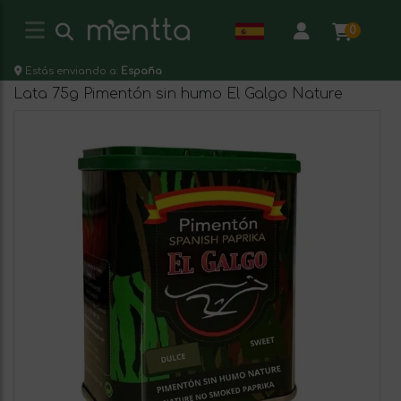
0
Estás enviando a:
España
Lata 75g Pimentón sin humo El Galgo Nature