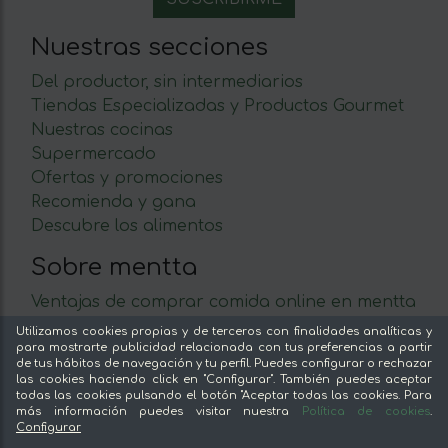
Nuestras secciones
Del productor, sin intermediarios
Tiendas Especializadas y Productos Gourmet
Nuestras cocinas
Supermercado
Ofertas y promociones
Recomienda y gana
Descubre los alimentos
Sobre mentta
Ventajas de comprar comida online en mentta
Conoce mentta
Utilizamos cookies propias y de terceros con finalidades analíticas y
Blog de mentta
para mostrarte publicidad relacionada con tus preferencias a partir
de tus hábitos de navegación y tu perfil. Puedes configurar o rechazar
Vende en mentta
las cookies haciendo click en "Configurar". También puedes aceptar
Fidelización
todas las cookies pulsando el botón "Aceptar todas las cookies. Para
más información puedes visitar nuestra
Política de cookies
.
Preguntas frecuentes
Configurar