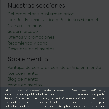
Nuestras secciones
Del productor, sin intermediarios
Tiendas Especializadas y Productos Gourmet
Nuestras cocinas
Supermercado
Ofertas y promociones
Recomienda y gana
Descubre los alimentos
Sobre mentta
Ventajas de comprar comida online en mentta
Conoce mentta
Blog de mentta
Vende en mentta
Fidelización
Utilizamos cookies propias y de terceros con finalidades analíticas y
para mostrarte publicidad relacionada con tus preferencias a partir
Preguntas frecuentes
de tus hábitos de navegación y tu perfil. Puedes configurar o rechazar
las cookies haciendo click en "Configurar". También puedes aceptar
Legal
todas las cookies pulsando el botón "Aceptar todas las cookies. Para