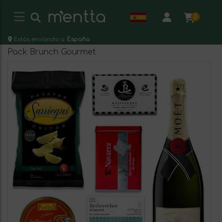
0
Estás enviando a:
España
Pack Brunch Gourmet