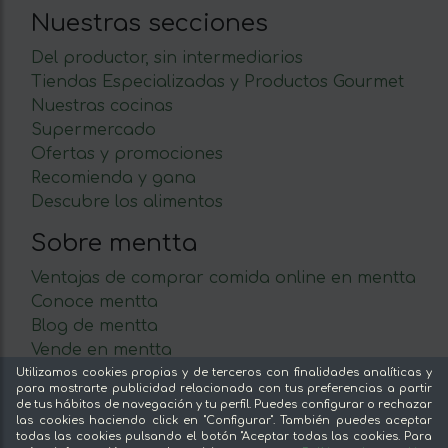
Nuestras secciones
Del productor, sin intermediarios
Tiendas Especializadas y Productos Gourmet
Nuestras cocinas
Supermercado
Ofertas y promociones
Recomienda y gana
Descubre los alimentos
Sobre mentta
Ventajas de comprar comida online en mentta
Conoce mentta
Blog de mentta
Vende en mentta
Fidelización
Utilizamos cookies propias y de terceros con finalidades analíticas y
para mostrarte publicidad relacionada con tus preferencias a partir
Preguntas frecuentes
de tus hábitos de navegación y tu perfil. Puedes configurar o rechazar
las cookies haciendo click en "Configurar". También puedes aceptar
Legal
todas las cookies pulsando el botón "Aceptar todas las cookies. Para