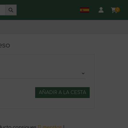
0
eso
AÑADIR A LA CESTA
ducto consigues
11 menttos
!