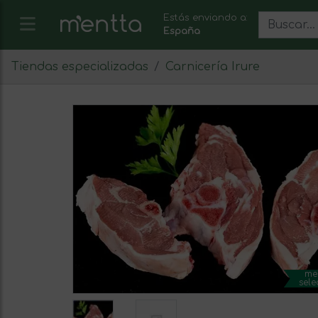
Estás enviando a:
España
Tiendas especializadas
Carnicería Irure
me
sele