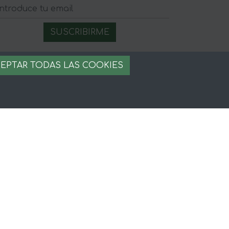
egal
EPTAR TODAS LAS COOKIES
iso legal
rminos y condiciones
ago seguro
stion de cookies