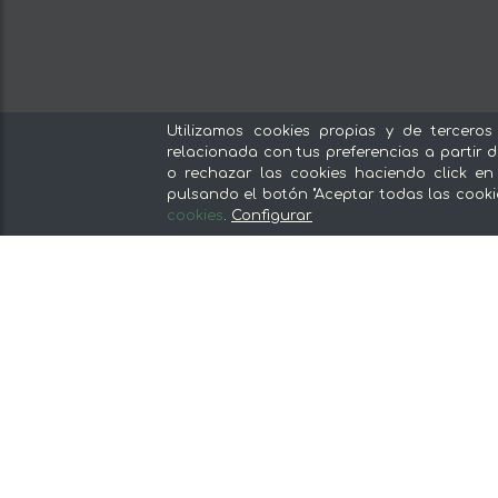
Nuestras secciones
Utilizamos cookies propias y de terceros
relacionada con tus preferencias a partir d
Del productor, sin intermediarios
o rechazar las cookies haciendo click en
Tiendas Especializadas y Productos
pulsando el botón "Aceptar todas las cooki
Gourmet
cookies
.
Configurar
Nuestras cocinas
Supermercado
Ofertas y promociones
Recomienda y gana
Descubre los alimentos