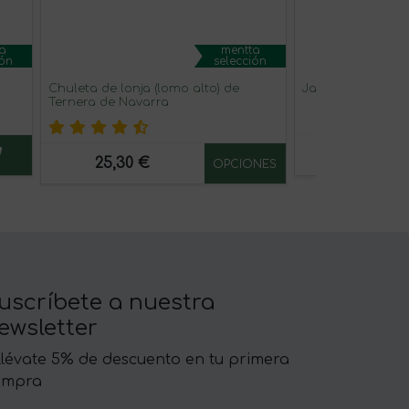
a
mentta
ión
selección
Chuleta de lonja (lomo alto) de
Jamón ibérico de
Ternera de Navarra
14,08 €
25,30 €
OPCIONES
uscríbete a nuestra
ewsletter
llévate 5% de descuento en tu primera
ompra