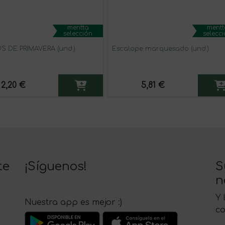
mentta
mentt
selección
selecc
S DE PRIMAVERA (und.)
Escalope marquesado (und.)
2,20 €
5,81 €
te
¡Síguenos!
S
n
Y 
Nuestra app es mejor :)
c