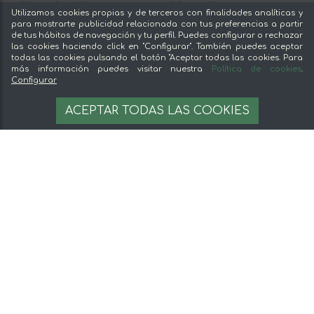
Ventajas de comprar comida online en mentta
Utilizamos cookies propias y de terceros con finalidades analíticas y
Conoce mentta
para mostrarte publicidad relacionada con tus preferencias a partir
de tus hábitos de navegación y tu perfil. Puedes configurar o rechazar
Blog de mentta
las cookies haciendo click en "Configurar". También puedes aceptar
Vende en mentta
todas las cookies pulsando el botón "Aceptar todas las cookies. Para
más información puedes visitar nuestra
Política de cookies
.
Fidelización
Configurar
Preguntas frecuentes
60 €
AÑADIR A LA CESTA
ACEPTAR TODAS LAS COOKIES
Legal
Aviso legal
Términos y condiciones
Pago seguro
Gestion de cookies