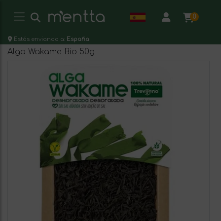
0
Estás enviando a:
España
Alga Wakame Bio 50g