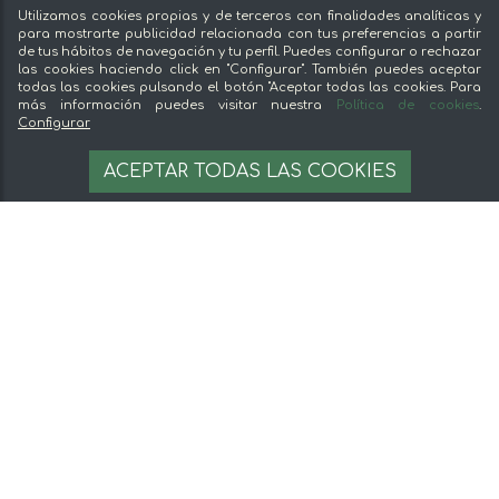
Vende en mentta
Utilizamos cookies propias y de terceros con finalidades analíticas y
Fidelización
para mostrarte publicidad relacionada con tus preferencias a partir
de tus hábitos de navegación y tu perfil. Puedes configurar o rechazar
Preguntas frecuentes
las cookies haciendo click en "Configurar". También puedes aceptar
todas las cookies pulsando el botón "Aceptar todas las cookies. Para
Legal
más información puedes visitar nuestra
Política de cookies
.
Configurar
Aviso legal
4,95 €
AÑADIR A LA CESTA
ACEPTAR TODAS LAS COOKIES
Términos y condiciones
24.75 €/kg
Pago seguro
Gestion de cookies
© 2026 mentta — Todos los derechos
reservados