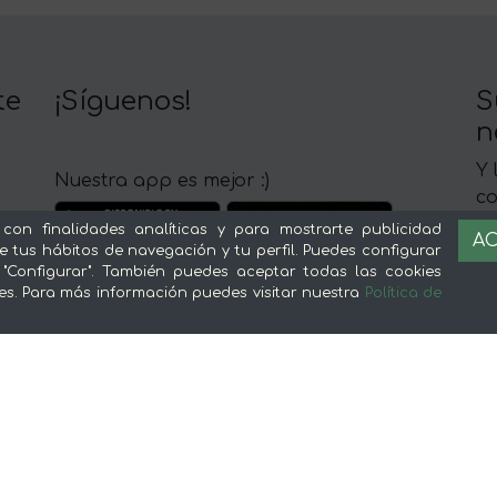
te
¡Síguenos!
S
n
Y 
Nuestra app es mejor :)
c
 con finalidades analíticas y para mostrarte publicidad
AC
e tus hábitos de navegación y tu perfil. Puedes configurar
 "Configurar". También puedes aceptar todas las cookies
es. Para más información puedes visitar nuestra
Política de
Sobre mentta
L
Ventajas de comprar comida online en
Av
mentta
Té
Conoce mentta
P
Blog de mentta
Ge