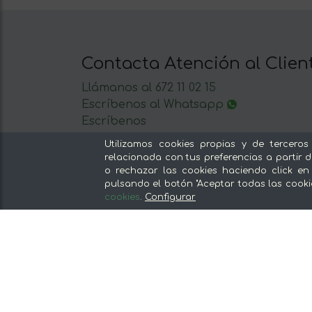
Contacta Atención al Clien
Llámanos al 672 11 02 15
Escríbenos al Whatsapp
Escríbenos
De lunes a viernes de 8:30 a 14:00
Utilizamos cookies propias y de terceros
relacionada con tus preferencias a partir d
o rechazar las cookies haciendo click en
pulsando el botón "Aceptar todas las cooki
cookies
.
Configurar
Nuestras secciones
Del productor, sin intermediarios
Tiendas Especializadas y Productos
Gourmet
Nuestras cocinas