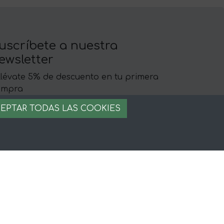
uscríbete a nuestra
ewsletter
llévate 5% de descuento en tu primera
ompra
EPTAR TODAS LAS COOKIES
egal
iso legal
rminos y condiciones
ago seguro
stion de cookies