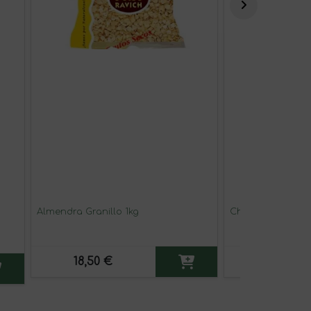
Almendra Granillo 1kg
Chips Vegetales 
18,50 €
3,25 €