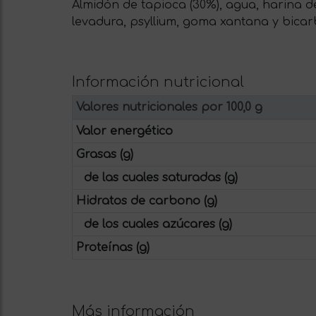
Almidón de tapioca (30%), agua, harina de 
levadura, psyllium, goma xantana y bicar
Información nutricional
Valores nutricionales por 100,0 g
Valor energético
Grasas (g)
de las cuales saturadas (g)
Hidratos de carbono (g)
de los cuales azúcares (g)
Proteínas (g)
Más información