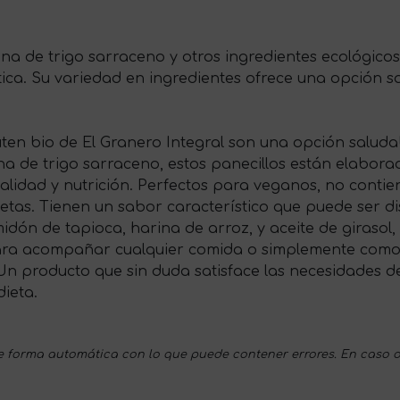
na de trigo sarraceno y otros ingredientes ecológicos
tica. Su variedad en ingredientes ofrece una opción 
luten bio de El Granero Integral son una opción salud
na de trigo sarraceno, estos panecillos están elabora
calidad y nutrición. Perfectos para veganos, no contien
ietas. Tienen un sabor característico que puede ser d
idón de tapioca, harina de arroz, y aceite de girasol,
 para acompañar cualquier comida o simplemente como
 Un producto que sin duda satisface las necesidades de
ieta.
 forma automática con lo que puede contener errores. En caso d