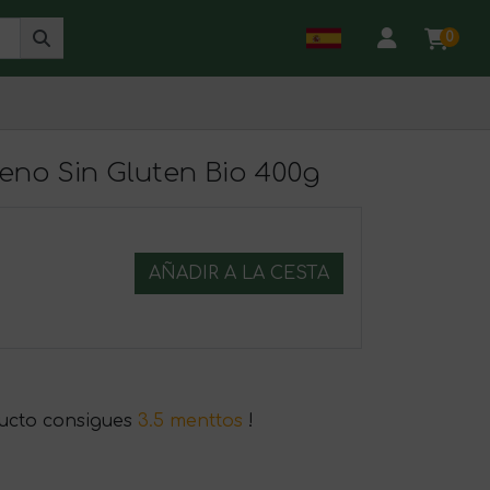
0
ceno Sin Gluten Bio 400g
AÑADIR A LA CESTA
ucto consigues
3.5 menttos
!