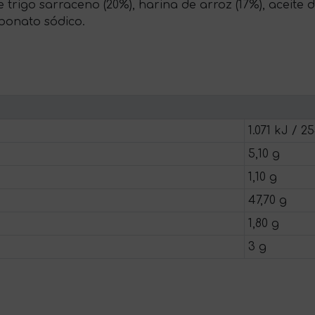
trigo sarraceno (20%), harina de arroz (17%), aceite de
bonato sódico.
1.071 kJ / 2
5,10 g
1,10 g
47,70 g
1,80 g
3 g