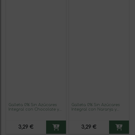
Galleta 0% Sin Azúcares
Galleta 0% Sin Azúcares
Integral con Chocolate y
Integral con Naranja y
Almendra. Vegana
Sésamo
3,29 €
3,29 €