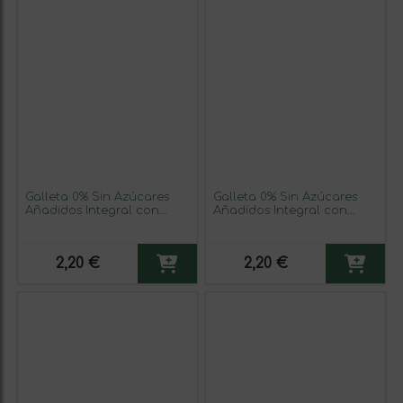
Galleta 0% Sin Azúcares
Galleta 0% Sin Azúcares
Añadidos Integral con
Añadidos Integral con
Chocolate y Almendra.
Manzana. Vegana
Vegana
2,20 €
2,20 €