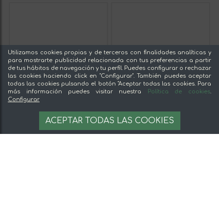
Utilizamos cookies propias y de terceros con finalidades analíticas y
para mostrarte publicidad relacionada con tus preferencias a partir
de tus hábitos de navegación y tu perfil. Puedes configurar o rechazar
las cookies haciendo click en "Configurar". También puedes aceptar
todas las cookies pulsando el botón "Aceptar todas las cookies. Para
más información puedes visitar nuestra
Política de cookies
.
Configurar
ACEPTAR TODAS LAS COOKIES