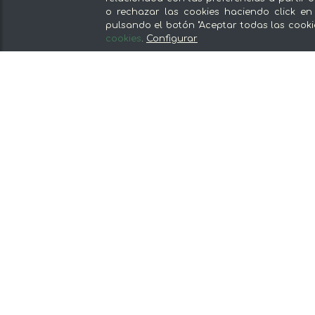
De lunes a viernes de 8:30 a 14:00
o rechazar las cookies haciendo click en
pulsando el botón "Aceptar todas las cooki
cookies
.
Configurar
Nuestras secciones
Del productor, sin intermediarios
Tiendas Especializadas y Productos
Gourmet
Nuestras cocinas
Supermercado
Ofertas y promociones
Recomienda y gana
Descubre los alimentos