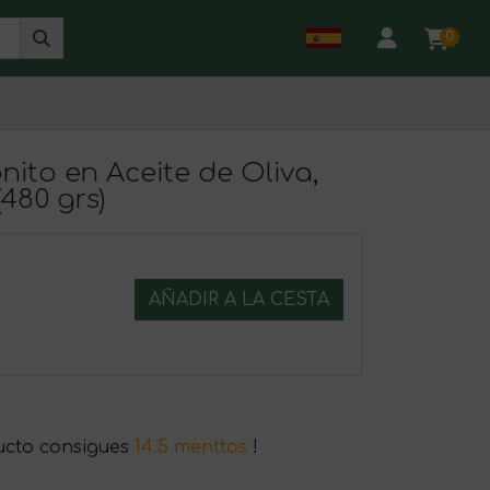
0
ito en Aceite de Oliva,
(480 grs)
AÑADIR A LA CESTA
ucto consigues
14.5 menttos
!