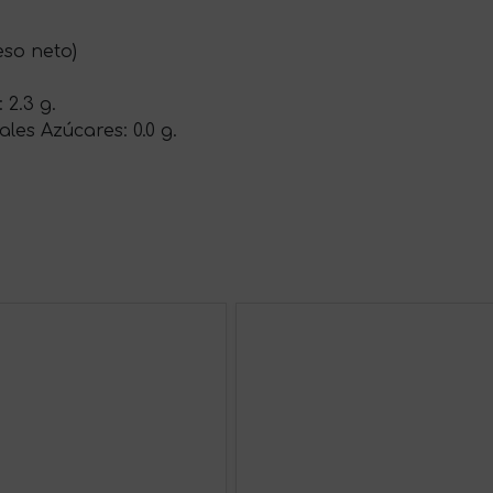
eso neto)
 2.3 g.
ales Azúcares: 0.0 g.