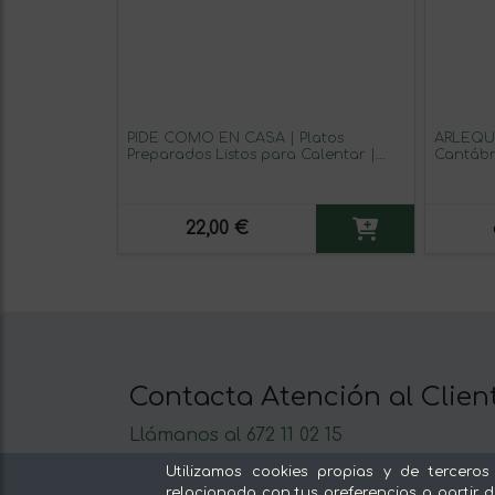
PIDE COMO EN CASA | Platos
ARLEQUI
Preparados Listos para Calentar |
Cantábr
Garbanzos con Cabecero de Lomo,
en Aceit
Albóndigas de Merluza en Salsa
grs y 12 
Marinera con Arroz | Recetas
Tradicionales y Nutritivas | Pack 2 x
22,00 €
350 g
Contacta Atención al Clien
Llámanos al 672 11 02 15
Escríbenos al Whatsapp
Utilizamos cookies propias y de terceros
Escríbenos
relacionada con tus preferencias a partir d