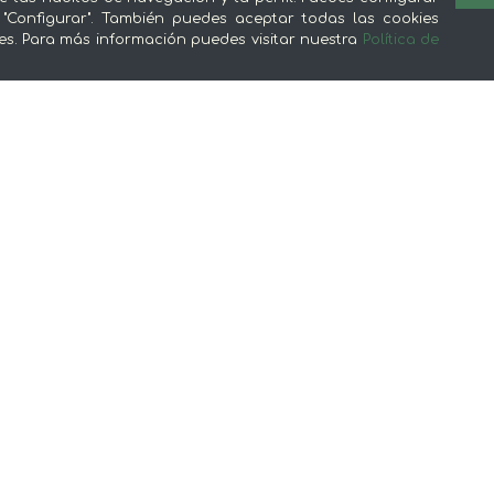
 "Configurar". También puedes aceptar todas las cookies
es. Para más información puedes visitar nuestra
Política de
Sobre mentta
L
Ventajas de comprar comida online en
Av
mentta
Té
Conoce mentta
P
Blog de mentta
Ge
Vende en mentta
Fidelización
Preguntas frecuentes