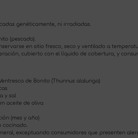
cadas genéticamente, ni irradiadas.
ito (pescado).
ervarse en sitio fresco, seco y ventilado a tempera
eración, cubierto con el líquido de cobertura, y cons
 Ventresca de Bonito (Thunnus alalunga)
cas
a y sal
en aceite de oliva
ión (mes y año)
o cocinado.
neral, exceptuando consumidores que presenten aler