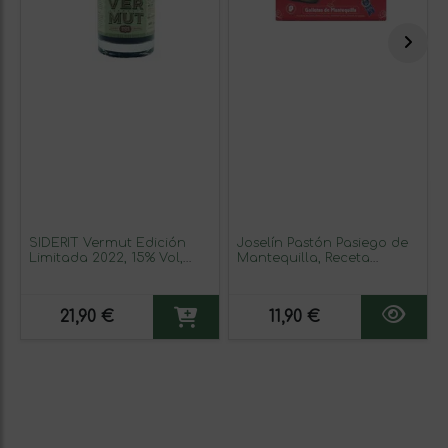
SIDERIT Vermut Edición
Joselín Pastón Pasiego de
Limitada 2022, 15% Vol,
Mantequilla, Receta
750ml, Elaborado con uva
Tradicional de pastas
Pedro Ximénez y doble
pasiegas, 200 gr
maceración con hierbas y
21,90 €
11,90 €
flores melíferas. 24 meses
en barrica de roble, notas
amargas y matices a miel