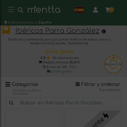
0
Estás enviando a:
España
Ibéricos Parra González
Tradición y artesanía para un jamón ibérico de sabor único y
excepcional (Guijuelo, Salamanca).
Envío gratis
4,8
14 valoraciones
Pedido mínimo: 80,00 €
Envío en: 48 - 72 h
Envío gratis
Categorías
Filtrar y ordenar
16 productos
de Ibéricos Parra
González