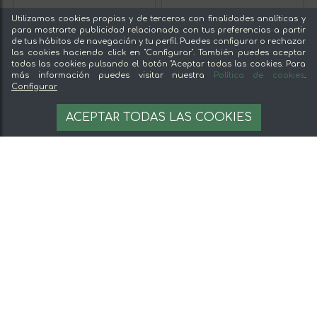
Utilizamos cookies propias y de terceros con finalidades analíticas y
para mostrarte publicidad relacionada con tus preferencias a partir
de tus hábitos de navegación y tu perfil. Puedes configurar o rechazar
las cookies haciendo click en "Configurar". También puedes aceptar
todas las cookies pulsando el botón "Aceptar todas las cookies. Para
más información puedes visitar nuestra
Política de cookies
.
Configurar
LOMO DE BELLOTA 100%
PALETA BELLOTA 100%
IBÉRICO
IBÉRICA
ACEPTAR TODAS LAS COOKIES
74,00 €
145,00 €