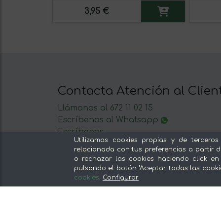
3,95 €
Contacta Atención al Clien
Llámanos al 672 11 02 15
Escríbenos al Whatsapp
Escríbenos
Utilizamos cookies propias y de terceros
De lunes a viernes de 8:30 a 14:00
relacionada con tus preferencias a partir d
o rechazar las cookies haciendo click en
pulsando el botón "Aceptar todas las cooki
cookies
.
Configurar
Nuestras secciones
Del productor, sin intermediarios