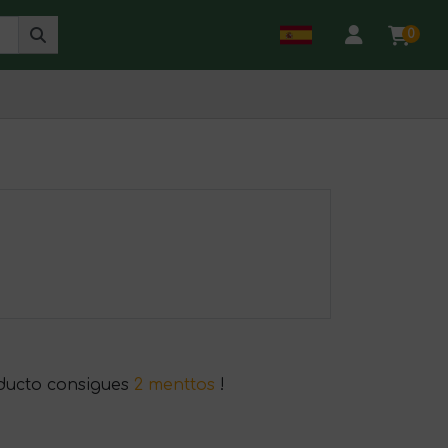
0
ducto consigues
2 menttos
!