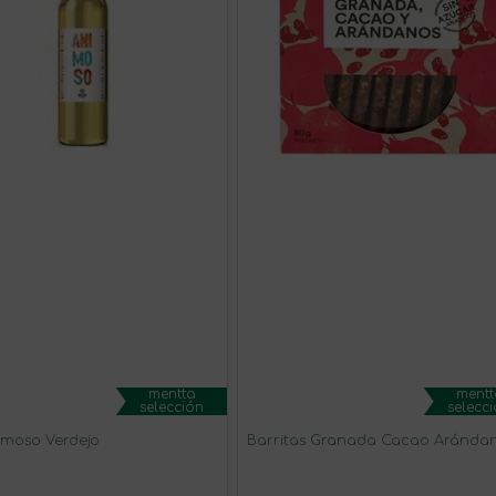
mentta
mentt
selección
selecc
imoso Verdejo
Barritas Granada Cacao Aránda