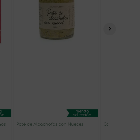
a
mentta
ión
selección
nos
Paté de Alcachofas con Nueces
Campestral Tinto