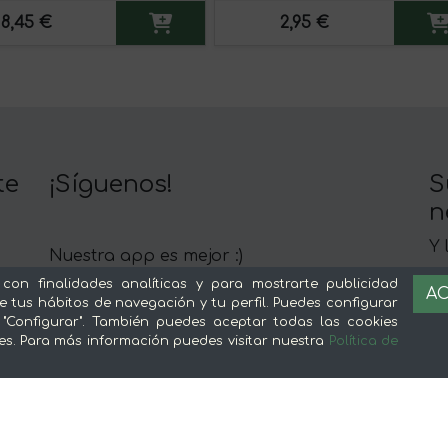
8,45 €
2,95 €
te
¡Síguenos!
S
n
Y 
Nuestra app es mejor :)
c
 con finalidades analíticas y para mostrarte publicidad
AC
e tus hábitos de navegación y tu perfil. Puedes configurar
 "Configurar". También puedes aceptar todas las cookies
es. Para más información puedes visitar nuestra
Política de
Sobre mentta
L
Ventajas de comprar comida online en
Av