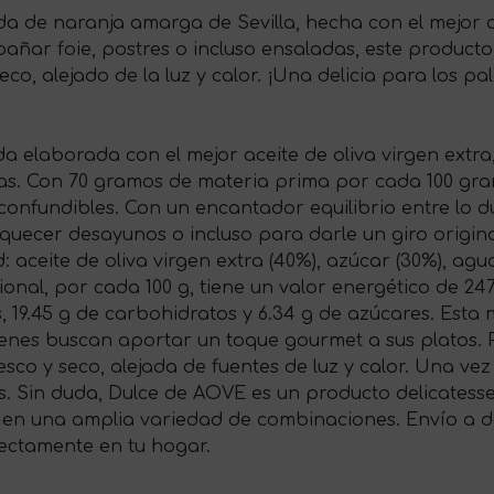
 de naranja amarga de Sevilla, hecha con el mejor ace
añar foie, postres o incluso ensaladas, este product
co, alejado de la luz y calor. ¡Una delicia para los p
elaborada con el mejor aceite de oliva virgen extra, o
das. Con 70 gramos de materia prima por cada 100 gr
nfundibles. Con un encantador equilibrio entre lo dul
iquecer desayunos o incluso para darle un giro origi
d: aceite de oliva virgen extra (40%), azúcar (30%), a
ricional, por cada 100 g, tiene un valor energético de 
s, 19.45 g de carbohidratos y 6.34 g de azúcares. Esta
uienes buscan aportar un toque gourmet a sus platos
co y seco, alejada de fuentes de luz y calor. Una vez
es. Sin duda, Dulce de AOVE es un producto delicates
 en una amplia variedad de combinaciones. Envío a do
rectamente en tu hogar.