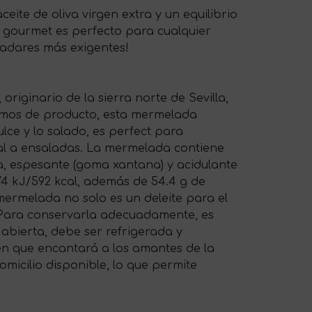
ite de oliva virgen extra y un equilibrio
o gourmet es perfecto para cualquier
aladares más exigentes!
riginario de la sierra norte de Sevilla,
amos de producto, esta mermelada
ce y lo salado, es perfect para
nal a ensaladas. La mermelada contiene
gua, espesante (goma xantana) y acidulante
2474 kJ/592 kcal, además de 54.4 g de
 mermelada no solo es un deleite para el
. Para conservarla adecuadamente, es
 abierta, debe ser refrigerada y
sen que encantará a los amantes de la
micilio disponible, lo que permite