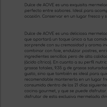
Dulce de AOVE es una exquisita mermelada
perfecto entre sabores. Ideal para acomp
ocasión. Conservar en un lugar fresco y se
Dulce de AOVE es una deliciosa mermelada 
que aportará un toque único a tus comi
sorprende con su cremosidad y aroma inco
combinar con foie, endulzar postres, enr
ingredientes sencillos pero de alta calida
(ácido cítrico). En cuanto a su perfil nut
grasas totales, 9.35 g de grasas saturada
gusto, sino que también es ideal para q
recomendable mantenerla en un lugar fres
consumida dentro de los 21 días siguient
cocina gourmet, y que se puede disfrutar
disfrutar de esta exclusiva mermelada di