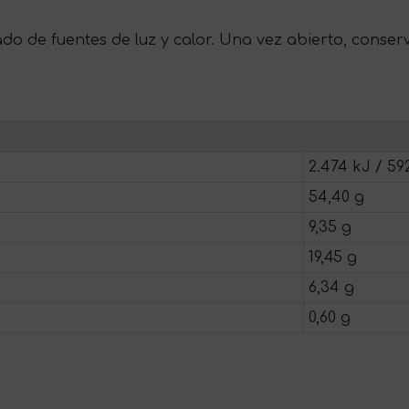
ado de fuentes de luz y calor. Una vez abierto, conser
2.474 kJ / 59
54,40 g
9,35 g
19,45 g
6,34 g
0,60 g