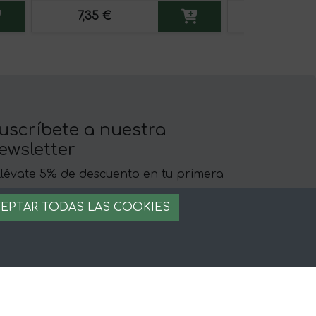
7,35 €
15,80 €
uscríbete a nuestra
ewsletter
llévate 5% de descuento en tu primera
ompra
EPTAR TODAS LAS COOKIES
egal
iso legal