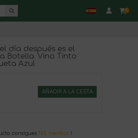
0
del día después es el
 Botella. Vino Tinto
ueta Azul
AÑADIR A LA CESTA
ucto consigues
19.5 menttos
!