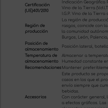
Indicación Geográfica Pr
Certificación
Vino de la Tierra (V.d.l.T
(UE)401/2010
I.G.P. Vino de la Tierra
La región de producción
Región de
rasgos, coincide con l
producción
la comunidad autónoma 
Burgos, León, Palencia
Posición de
Posición lateral, botell
almacenamiento
Temperatura de
Almacenar a temperatu
almacenamiento
Humedad constante en
Recomendaciones
Mantener preferiblemen
Este producto se propo
casos en los que el pro
envío siempre que cum
bebidas.
Accesorios
Con carácter general, 
a efectos gráficos. La