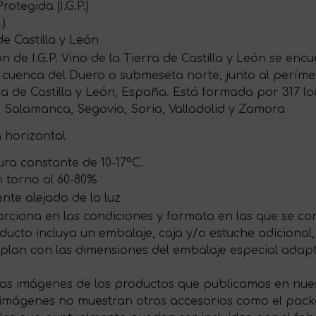
otegida (I.G.P.)
.)
 de Castilla y León
 de I.G.P. Vino de la Tierra de Castilla y León se en
a cuenca del Duero o submeseta norte, junto al perím
de Castilla y León, España. Está formada por 317 loca
, Salamanca, Segovia, Soria, Valladolid y Zamora
a horizontal
ra constante de 10-17ºC.
 torno al 60-80%
te alejado de la luz
rciona en las condiciones y formato en las que se com
ducto incluya un embalaje, caja y/o estuche adicional,
plan con las dimensiones del embalaje especial ada
las imágenes de los productos que publicamos en nues
s imágenes no muestran otros accesorios como el packag