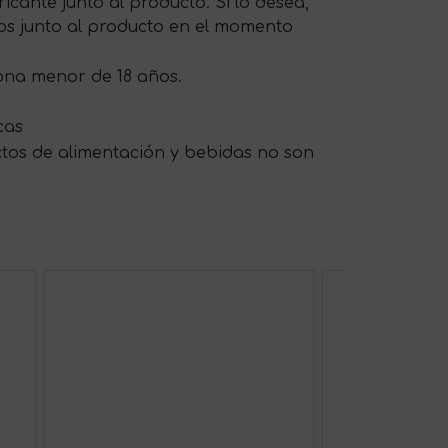
cante junto al producto. Si lo desea,
os junto al producto en el momento
sona menor de 18 años.
cas
ctos de alimentación y bebidas no son