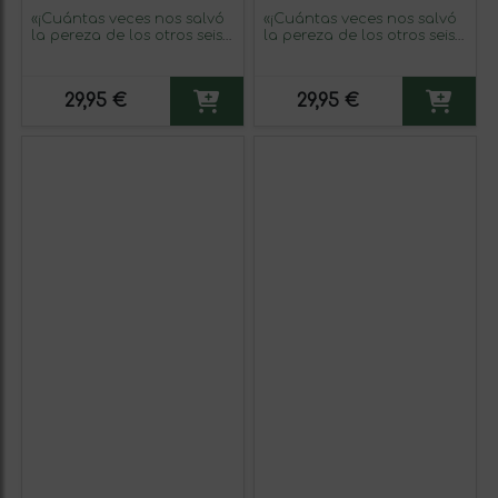
«¡Cuántas veces nos salvó
«¡Cuántas veces nos salvó
la pereza de los otros seis
la pereza de los otros seis
pecados capitales!»
pecados capitales!»
Mensaje en una Botella.
Mensaje en una Botella.
Vino Blanco Premium
Vino Blanco Premium
29,95 €
29,95 €
Verdejo. Etiqueta Amarilla
Verdejo. Etiqueta Negra