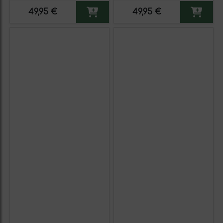
Vino Tinto Premium
Vino Tinto Premium
49,95 €
49,95 €
Reserva MBS Martín
Reserva MBS Martín
Berasategui System.
Berasategui System.
Etiqueta Amarilla
Etiqueta Negra