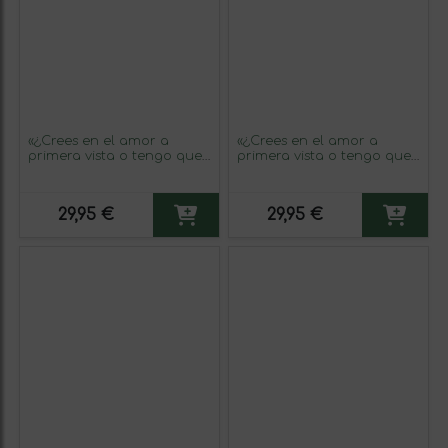
«¿Crees en el amor a
«¿Crees en el amor a
primera vista o tengo que
primera vista o tengo que
volver a pasar por
volver a pasar por
delante?» Mensaje en una
delante?» Mensaje en una
Botella. Vino Blanco
Botella. Vino Blanco
29,95 €
29,95 €
Premium Verdejo. Etiqueta
Premium Verdejo. Etiqueta
Amarilla
Negra