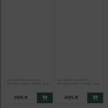
«¿Crees en el amor a
«¿Crees en el amor a
primera vista o tengo que
primera vista o tengo que
volver a pasar por
volver a pasar por
delante?» Mensaje en una
delante?» Mensaje en una
Botella. Vino Tinto
Botella. Vino Tinto
39,95 €
49,95 €
Premium Reserva MBE.
Premium Reserva MBS
Etiqueta Negra
Martín Berasategui System.
Etiqueta Amarilla