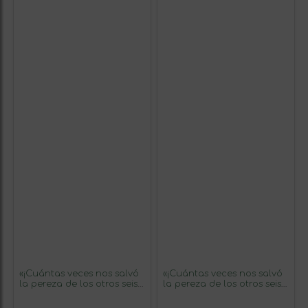
«¡Cuántas veces nos salvó
«¡Cuántas veces nos salvó
la pereza de los otros seis
la pereza de los otros seis
pecados capitales!»
pecados capitales!»
Mensaje en una Botella.
Mensaje en una Botella.