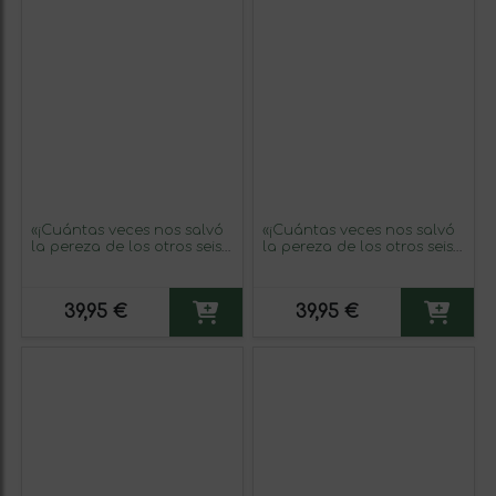
«¡Cuántas veces nos salvó
«¡Cuántas veces nos salvó
la pereza de los otros seis
la pereza de los otros seis
pecados capitales!»
pecados capitales!»
Mensaje en una Botella.
Mensaje en una Botella.
Vino Tinto Premium
Vino Tinto Premium
39,95 €
39,95 €
Reserva MBE. Etiqueta
Reserva MBE. Etiqueta
Amarilla
Negra