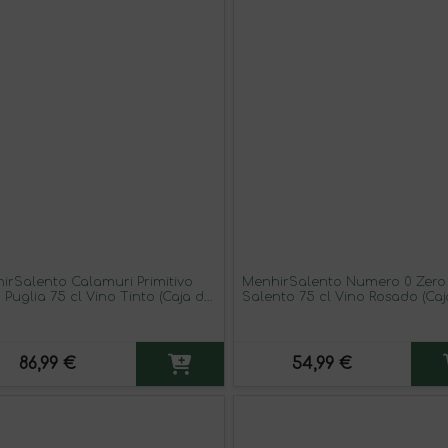
irSalento Calamuri Primitivo
MenhirSalento Numero 0 Zero
 Puglia 75 cl Vino Tinto (Caja de
Salento 75 cl Vino Rosado (Caj
idades)
unidades)
86,99 €
54,99 €