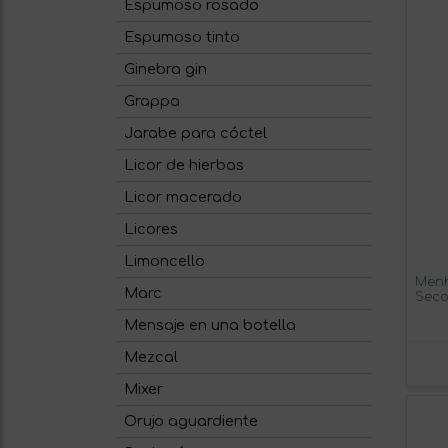
Espumoso rosado
Espumoso tinto
Ginebra gin
Grappa
Jarabe para cóctel
Licor de hierbas
Licor macerado
Licores
Limoncello
Menh
Marc
Seco
3 un
Mensaje en una botella
Mezcal
Mixer
Orujo aguardiente