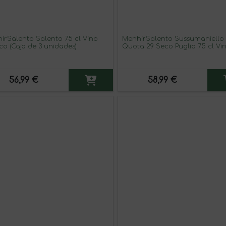
irSalento Salento 75 cl Vino
MenhirSalento Sussumaniello
co (Caja de 3 unidades)
Quota 29 Seco Puglia 75 cl Vi
Tinto (Caja de 3 unidades)
56,99 €
58,99 €