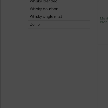
Whisky blended
Whisky bourbon
Whisky single malt
Menh
Blan
Zumo