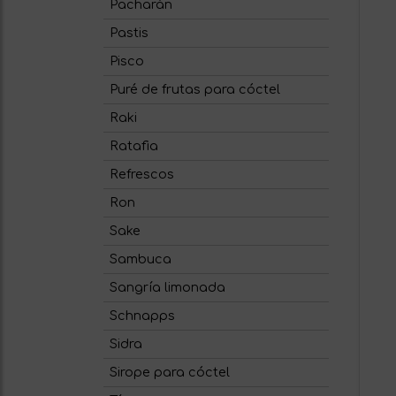
Pacharán
Pastis
Pisco
Puré de frutas para cóctel
Raki
Ratafia
Refrescos
Ron
Sake
Sambuca
Sangría limonada
Schnapps
Sidra
Sirope para cóctel