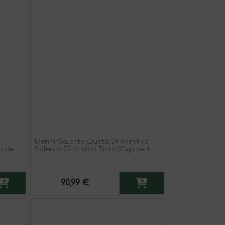
MenhirSalento Quota 29 Primitivo
a de 3
Salento 75 cl Vino Tinto (Caja de 6
unidades)
90,99 €