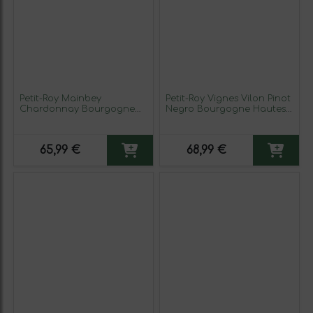
Petit-Roy Mainbey
Petit-Roy Vignes Vilon Pinot
Chardonnay Bourgogne
Negro Bourgogne Hautes-
Hautes-Côtes de Beaune
Côtes de Beaune 75 cl
75 cl Vino Blanco
Vino Tinto
65,99 €
68,99 €