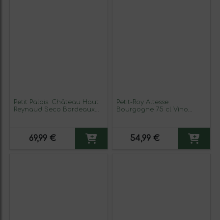
Petit Palais. Château Haut
Petit-Roy Altesse
Reynaud Seco Bordeaux
Bourgogne 75 cl Vino
75 cl Vino Tinto (Caja de 6
Blanco
unidades)
69,99 €
54,99 €