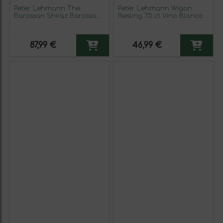
Peter Lehmann The
Peter Lehmann Wigan
Barossan Shiraz Barossa
Riesling 75 cl Vino Blanco
Valley 75 cl Vino Tinto
(Caja de 3 unidades)
87,99 €
46,99 €