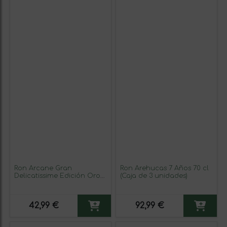
Ron Arcane Gran
Ron Arehucas 7 Años 70 cl
Delicatissime Edición Oro
(Caja de 3 unidades)
70 cl
42,99 €
92,99 €