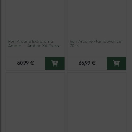
Ron Arcane Extraroma
Ron Arcane Flamboyance
Amber — Ámbar XA Extra
70 cl
Añejo 70 cl
50,99 €
66,99 €