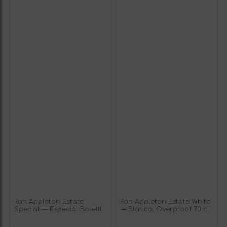
Ron Appleton Estate
Ron Appleton Estate White
Special — Especial Botellín
— Blanco, Overproof 70 cl
Miniatura 5 cl Ejemplar
Coleccionista No Apto