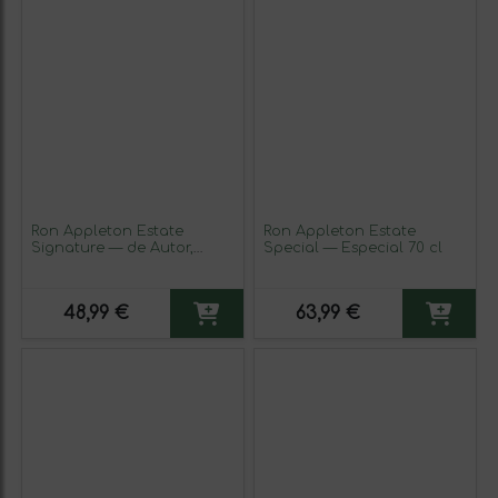
Ron Appleton Estate
Ron Appleton Estate
Signature — de Autor,
Special — Especial 70 cl
Blend — Mezcla XA Extra
Añejo 70 cl
48,99 €
63,99 €