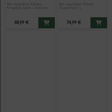
Ron Appleton Estate
Ron Appleton Estate
Kingston Gold — Edición
Overproof 1 L
Oro 1 L (Caja de 3
unidades)
88,99 €
74,99 €