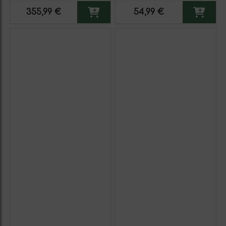
para Consumo
355,99 €
54,99 €