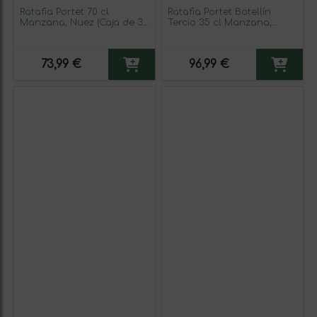
Ratafia Portet 70 cl
Ratafia Portet Botellín
Manzana, Nuez (Caja de 3
Tercio 35 cl Manzana,
unidades)
Nuez (Caja de 6 unidades)
73,99 €
96,99 €