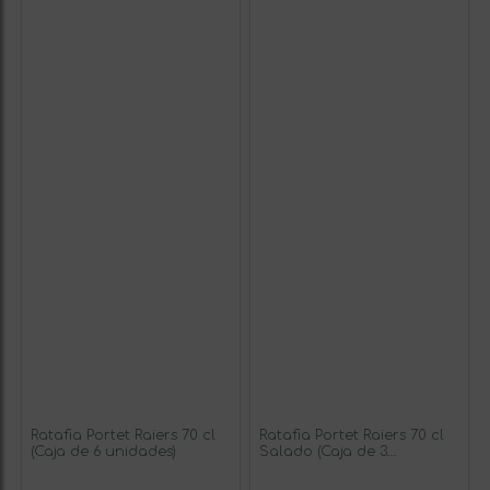
Ratafia Portet Raiers 70 cl
Ratafia Portet Raiers 70 cl
(Caja de 6 unidades)
Salado (Caja de 3
unidades)