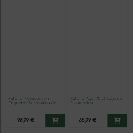
Ratafia Proyectos sin
Ratafia Pujol 70 cl (Caja de
Etiquetas Surrealista de
3 unidades)
l'Empordà 70 cl (Caja de 3
unidades)
98,99 €
65,99 €