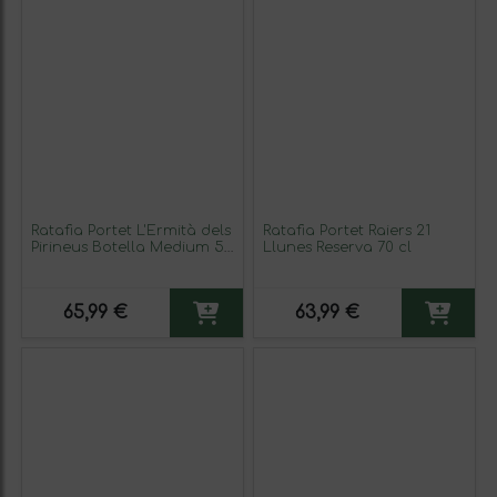
Ratafia Portet L'Ermità dels
Ratafia Portet Raiers 21
Pirineus Botella Medium 50
Llunes Reserva 70 cl
cl (Caja de 3 unidades)
65,99 €
63,99 €