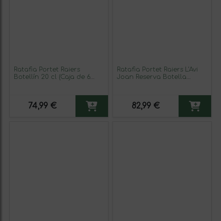
Ratafia Portet Raiers
Ratafia Portet Raiers L'Avi
Botellín 20 cl (Caja de 6
Joan Reserva Botella
unidades)
Medium 50 cl (Caja de 3
unidades)
74,99 €
82,99 €