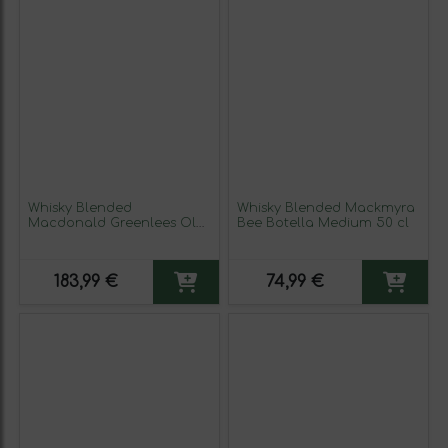
Whisky Blended
Whisky Blended Mackmyra
Macdonald Greenlees Old
Bee Botella Medium 50 cl
Parr 12 Años 70 cl Ejemplar
Coleccionista No Apto
para Consumo
183,99 €
74,99 €