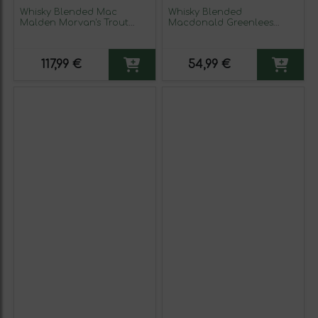
Whisky Blended Mac
Whisky Blended
Malden Morvan's Trout
Macdonald Greenlees
Reserva 16 Años Botella
Grand Old Parr Reserva 12
Medium 50 cl
Años 1 L
117,99 €
54,99 €