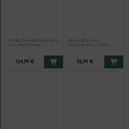
Whisky Blended MacNair's
Whisky Blended
Lum Reek Peated —
Macpherson's. Cluny
Ahumado 12 Años 70 cl
Botellín Miniatura 5 cl
Ejemplar Coleccionista No
Apto para Consumo
124,99 €
96,99 €