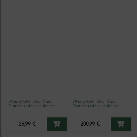
Whisky Blended Mars
Whisky Blended Mars
Shinshu Mars Maltage
Shinshu Mars Maltage
Cosmo 70 cl
Cosmo Manzanilla Sherry
Cask Finish — Acabado en
Barrica 70 cl
126,99 €
200,99 €