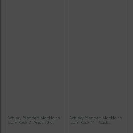
Whisky Blended MacNair's
Whisky Blended MacNair's
Lum Reek 21 Años 70 cl
Lum Reek Nº 1 Cask
Strength — Graduación de
Barrica, Batch 10 Años 70