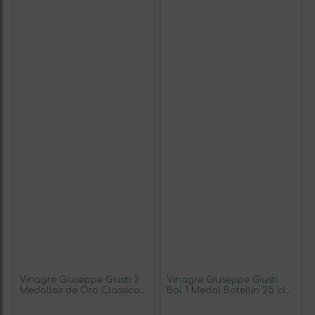
Vinagre Giuseppe Giusti 2
Vinagre Giuseppe Giusti
Medallas de Oro Classico
Bal 1 Medal Botellín 25 cl
— Clásico, Balsámico
(Caja de 3 unidades)
Botellín 25 cl (Caja de 3