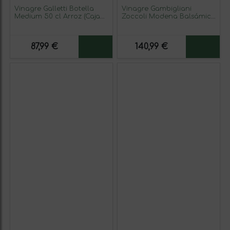
Vinagre Galletti Botella
Vinagre Gambigliani
Medium 50 cl Arroz (Caja
Zoccoli Modena Balsámico
de 6 unidades)
25 Años Botellín Miniatura
10 cl
87,99 €
140,99 €