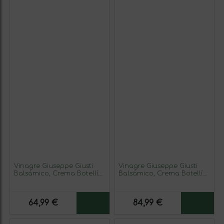
Vinagre Giuseppe Giusti
Vinagre Giuseppe Giusti
Balsámico, Crema Botellín
Balsámico, Crema Botellín
25 cl (Caja de 6 unidades)
25 cl Airelles — Arándanos
Rojos (Caja de 6 unidades)
64,99 €
84,99 €