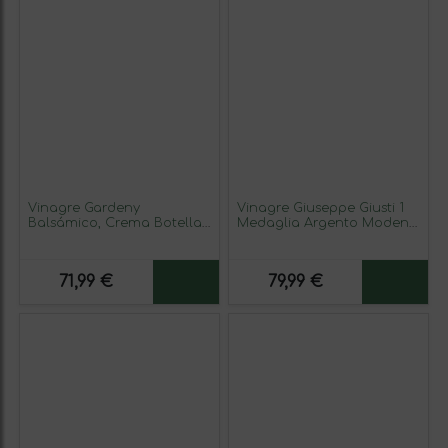
Vinagre Gardeny
Vinagre Giuseppe Giusti 1
Balsámico, Crema Botella
Medaglia Argento Modena
Medium 50 cl (Caja de 6
Balsámico Botellín
unidades)
Miniatura 10 cl (Caja de 6
unidades)
71,99 €
79,99 €