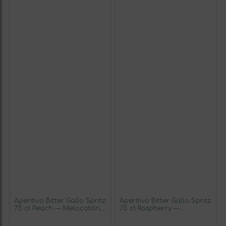
Aperitivo Bitter Gallo Spritz
Aperitivo Bitter Gallo Spritz
75 cl Peach — Melocotón,
75 cl Raspberry —
Nectarine — Nectarina Sin
Frambuesa, Lime — Lima
Alcohol (Caja de 6
(Caja de 6 unidades)