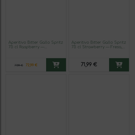
Aperitivo Bitter Gallo Spritz
Aperitivo Bitter Gallo Spritz
75 cl Raspberry —
75 cl Strawberry — Fresa,
Frambuesa, Lime — Lima
Mint — Menta (Caja de 6
Sin Alcohol (Caja de 6
unidades)
unidades)
71,99 €
72,99 €
77,99 €