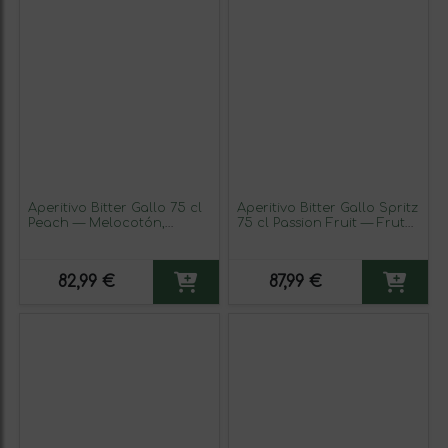
Aperitivo Bitter Gallo 75 cl
Aperitivo Bitter Gallo Spritz
Peach — Melocotón,
75 cl Passion Fruit — Fruta
Nectarine — Nectarina
de La Pasión, Pineapple —
(Caja de 6 unidades)
Piña (Caja de 6 unidades)
82,99 €
87,99 €