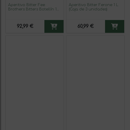
Aperitivo Bitter Fee
Aperitivo Bitter Ferone 1 L
Brothers Bitters Botellín 15
(Caja de 3 unidades)
cl Lime — Lima (Caja de 3
unidades)
92,99 €
60,99 €