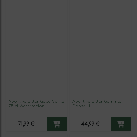
Aperitivo Bitter Gallo Spritz
Aperitivo Bitter Gammel
75 cl Watermelon —
Dansk 1 L
Sandía (Caja de 6
unidades)
71,99 €
44,99 €