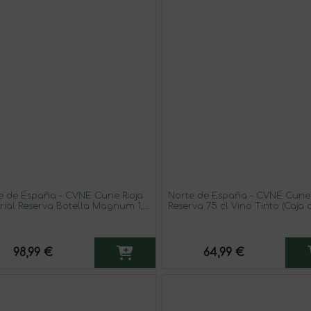
e de España - CVNE Cune Rioja
Norte de España - CVNE Cune 
rial Reserva Botella Magnum 1,5
Reserva 75 cl Vino Tinto (Caja 
no Tinto
unidades)
98,99 €
64,99 €