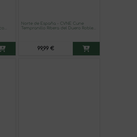
Norte de España - CVNE Cune
nco
Tempranillo Ribera del Duero Roble
75 cl Vino Tinto (Caja de 6 unidades)
99,99 €