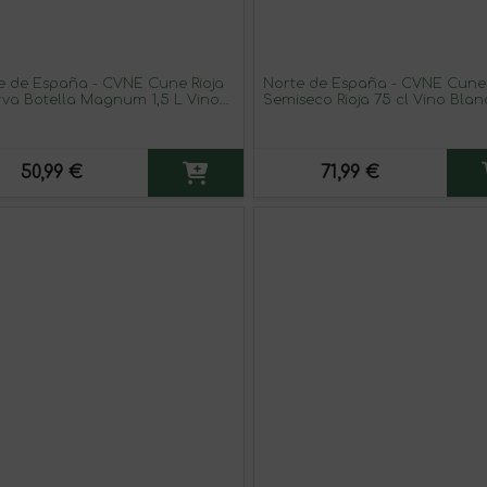
e de España - CVNE Cune Rioja
Norte de España - CVNE Cune
rva Botella Magnum 1,5 L Vino
Semiseco Rioja 75 cl Vino Bla
o
(Caja de 6 unidades)
50,99 €
71,99 €