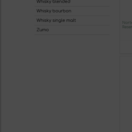
Whisky blended
Whisky bourbon
Whisky single malt
Nort
Rese
Zumo
Tint