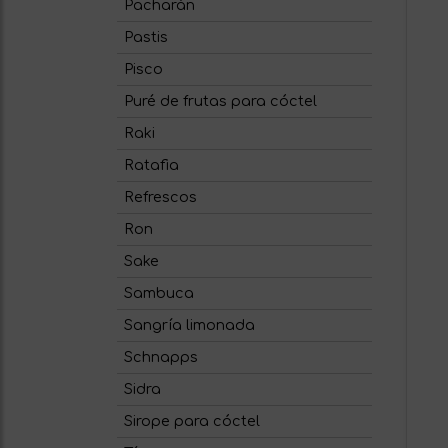
Pacharán
Pastis
Pisco
Puré de frutas para cóctel
Raki
Ratafia
Refrescos
Ron
Sake
Sambuca
Sangría limonada
Schnapps
Sidra
Sirope para cóctel