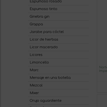
Espumoso rosado
Espumoso tinto
Ginebra gin
Grappa
Jarabe para cóctel
Licor de hierbas
Licor macerado
Licores
Limoncello
Nort
Marc
Impe
L Vi
Mensaje en una botella
Mezcal
Mixer
Orujo aguardiente