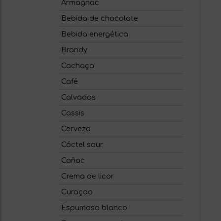
Armagnac
Bebida de chocolate
Bebida energética
Brandy
Cachaça
Café
Calvados
Cassis
Cerveza
Cóctel sour
Coñac
Crema de licor
Curaçao
Espumoso blanco