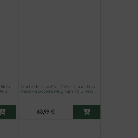
Rioja
Norte de España - CVNE Cune Rioja
de 3
Reserva Botella Magnum 1,5 L Vino
Tinto
63,99 €