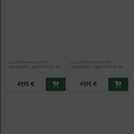
«La diferencia entre
«La diferencia entre
estupidez y genialidad, es
estupidez y genialidad, es
que la genialidad tiene sus
que la genialidad tiene sus
límites» Mensaje en una
límites» Mensaje en una
Botella. Vino Tinto
Botella. Vino Tinto
49,95 €
49,95 €
Premium Reserva MBS
Premium Reserva MBS
Martín Berasategui System.
Martín Berasategui System.
Etiqueta Amarilla
Etiqueta Negra