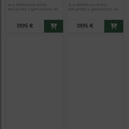
«La diferencia entre
«La diferencia entre
estupidez y genialidad, es
estupidez y genialidad, es
que la genialidad tiene sus
que la genialidad tiene sus
límites» Mensaje en una
límites» Mensaje en una
Botella. Vino Tinto
Botella. Vino Tinto
39,95 €
39,95 €
Premium Reserva MBE.
Premium Reserva MBE.
Etiqueta Amarilla
Etiqueta Negra