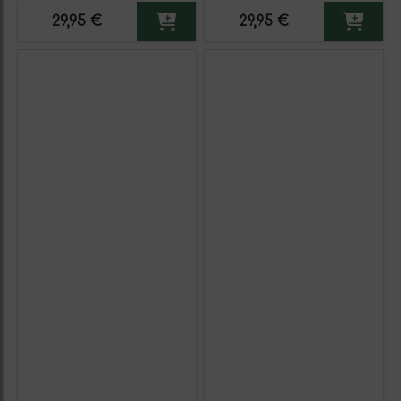
Blanco Premium Verdejo.
Blanco Premium Verdejo.
29,95 €
29,95 €
Etiqueta Amarilla
Etiqueta Negra