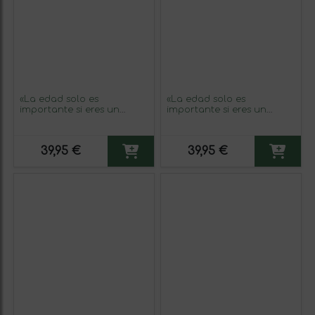
«La edad solo es
«La edad solo es
importante si eres un
importante si eres un
queso o un vino» Mensaje
queso o un vino» Mensaje
en una Botella. Vino Tinto
en una Botella. Vino Tinto
Premium Reserva MBE.
Premium Reserva MBE.
39,95 €
39,95 €
Etiqueta Amarilla
Etiqueta Negra