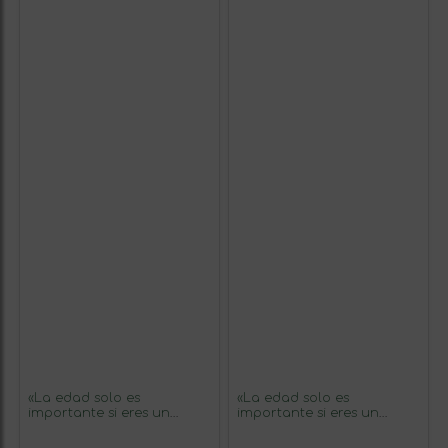
«La edad solo es
«La edad solo es
importante si eres un
importante si eres un
queso o un vino» Mensaje
queso o un vino» Mensaje
en una Botella. Vino
en una Botella. Vino