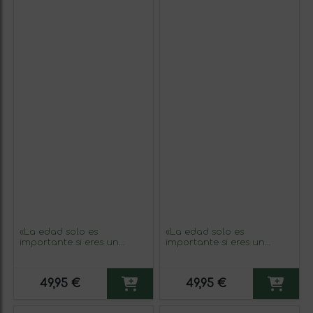
«La edad solo es
«La edad solo es
importante si eres un
importante si eres un
queso o un vino» Mensaje
queso o un vino» Mensaje
en una Botella. Vino Tinto
en una Botella. Vino Tinto
Premium Reserva MBS
Premium Reserva MBS
49,95 €
49,95 €
Martín Berasategui System.
Martín Berasategui System.
Etiqueta Amarilla
Etiqueta Negra