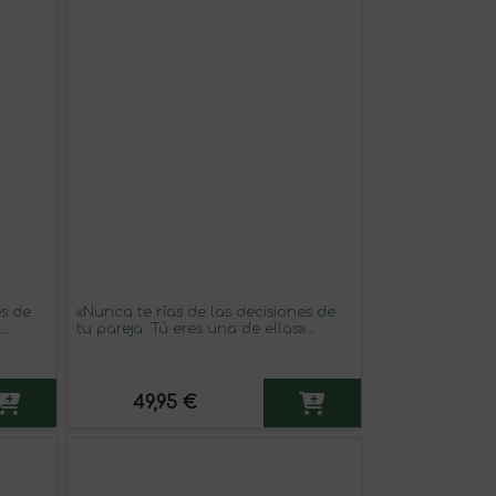
es de
«Nunca te rías de las decisiones de
»
tu pareja. Tú eres una de ellas»
Tinto
Mensaje en una Botella. Vino Tinto
a Roja
Premium Reserva MBS Martín
Berasategui System. Etiqueta Azul
49,95 €