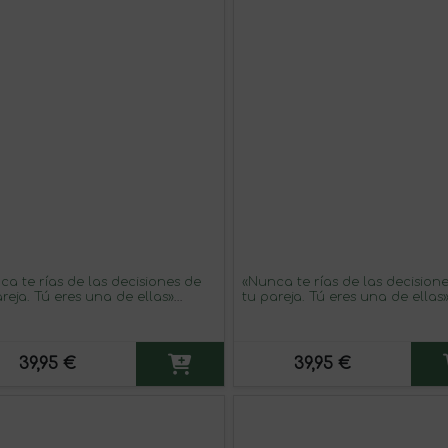
ca te rías de las decisiones de
«Nunca te rías de las decision
reja. Tú eres una de ellas»
tu pareja. Tú eres una de ellas
aje en una Botella. Vino Tinto
Mensaje en una Botella. Vino 
ium Reserva MBE. Etiqueta
Premium Reserva MBE. Etiquet
ca
39,95 €
39,95 €