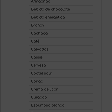
Armagnac
Bebida de chocolate
Bebida energética
Brandy
Cachaça
Café
Calvados
Cassis
Cerveza
Cóctel sour
Coñac
Crema de licor
Curaçao
Espumoso blanco