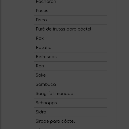
Pacharán
Pastis
Pisco
Puré de frutas para cóctel
Raki
Ratafia
Refrescos
Ron
Sake
Sambuca
Sangría limonada
Schnapps
Sidra
Sirope para cóctel