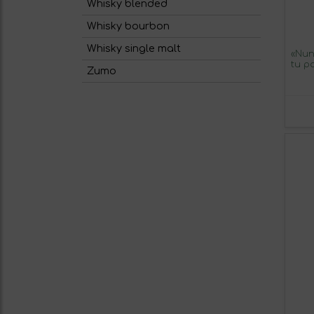
Whisky blended
Whisky bourbon
Whisky single malt
«Nun
tu pa
Zumo
Mens
Prem
Bera