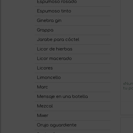
Espumoso rosado
Espumoso tinto
Ginebra gin
Grappa
Jarabe para cóctel
Licor de hierbas
Licor macerado
Licores
Limoncello
«Nun
Marc
tu pa
Mens
Mensaje en una botella
Prem
Blan
Mezcal
Mixer
Orujo aguardiente