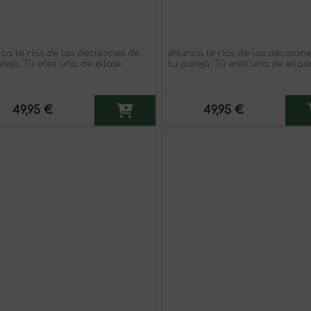
ca te rías de las decisiones de
«Nunca te rías de las decision
reja. Tú eres una de ellas»
tu pareja. Tú eres una de ellas
aje en una Botella. Vino Tinto
Mensaje en una Botella. Vino 
ium Reserva MBS Martín
Premium Reserva MBS Martín
sategui System. Etiqueta Blanca
Berasategui System. Etiqueta 
49,95 €
49,95 €