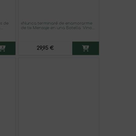
es de
«Nunca terminaré de enamorarme
»
de ti» Mensaje en una Botella. Vino
Tinto
Blanco Premium Verdejo. Etiqueta
Azul
Roja
29,95 €